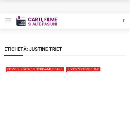
L’Eden a I’aube – Cautarea unor orizonturi mai sigure
The Man Who Sold Air in the Holy Land – Generatia care
poate vindeca
Queer – Un Burroughs sentimental
ETICHETĂ:
JUSTINE TRIET
Bolla – O iubire interzisa din Pristina
FILME EUROPENE SI NORD-AMERICANE
RECENZII FILME BUNE
Luati-ma drept un vis. Povestiri in K. minor – Dor de Kafka