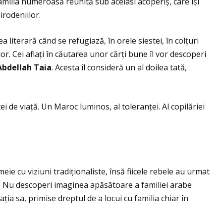
 familia numeroasă reunită sub acelasi acoperiș, care își
rodeniilor.
literară când se refugiază, în orele siestei, în colţuri
. Cei aflaţi în căutarea unor cărţi bune îl vor descoperi
Abdellah Taia
. Acesta îl consideră un al doilea tată,
i de viaţă. Un Maroc luminos, al toleranţei. Al copilăriei
ie cu viziuni tradiţionaliste, însă fiicele rebele au urmat
e. Nu descoperi imaginea apăsătoare a familiei arabe
aţia sa, primise dreptul de a locui cu familia chiar în