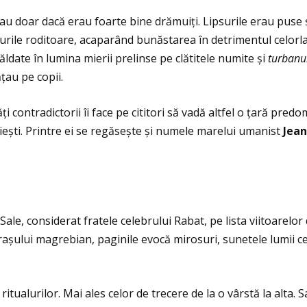
u doar dacă erau foarte bine drămuiţi. Lipsurile erau puse și
rile roditoare, acaparând bunăstarea în detrimentul celorlal
ldate în lumina mierii prelinse pe clătitele numite și
turbanu
ţau pe copii.
i contradictorii îi face pe cititori să vadă altfel o ţară pr
iești. Printre ei se regăsește și numele marelui umanist
Jean
Sale, considerat fratele celebrului Rabat, pe lista viitoarelo
așului magrebian, paginile evocă mirosuri, sunetele lumii ce 
itualurilor. Mai ales celor de trecere de la o vârstă la alta. 