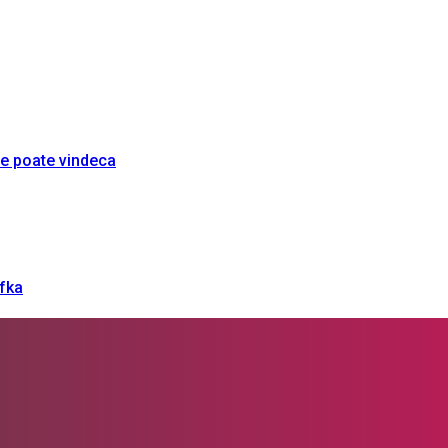
re poate vindeca
afka