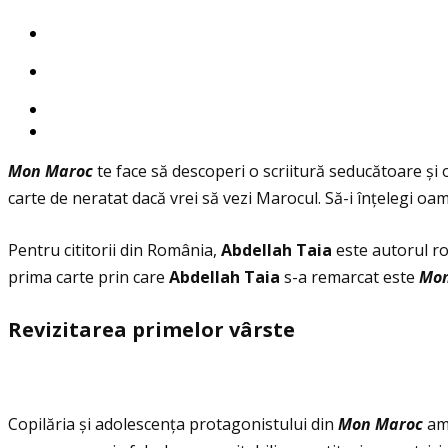
Mon Maroc
te face să descoperi o scriitură seducătoare și 
carte de neratat dacă vrei să vezi Marocul. Să-i înţelegi oame
Pentru cititorii din România,
Abdellah Taia
este autorul r
prima carte prin care
Abdellah Taia
s-a remarcat este
Mon
Revizitarea primelor v
â
rste
Copilăria și adolescenţa protagonistului din
Mon Maroc
ami