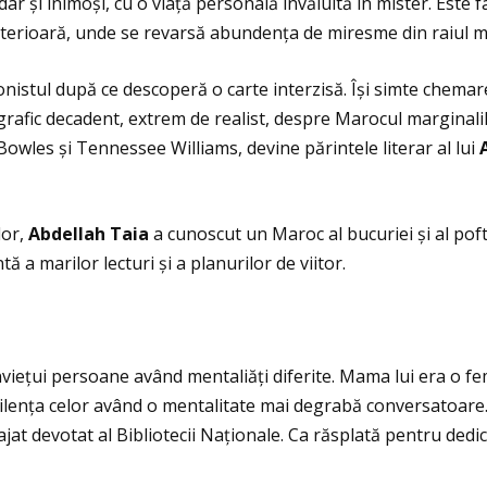
dar și inimoși, cu o viaţă personală învăluită în mister. Este
interioară, unde se revarsă abundenţa de miresme din raiul mi
istul după ce descoperă o carte interzisă. Își simte chemarea 
afic decadent, extrem de realist, despre Marocul marginalilor
Bowles și Tennessee Williams, devine părintele literar al lui
lor,
Abdellah Taia
a cunoscut un Maroc al bucuriei și al pofte
tă a marilor lecturi și a planurilor de viitor.
vieţui persoane având mentaliăţi diferite. Mama lui era o feme
igilenţa celor având o mentalitate mai degrabă conversatoar
gajat devotat al Bibliotecii Naţionale. Ca răsplată pentru dedic