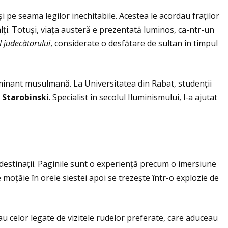
 pe seama legilor inechitabile. Acestea le acordau fraţilor
ţi. Totuși, viaţa austeră e prezentată luminos, ca-ntr-un
l judec
ă
torului
, considerate o desfătare de sultan în timpul
edominant musulmană. La Universitatea din Rabat, studenţii
 Starobinski
. Specialist în secolul Iluminismului, l-a ajutat
r destinaţii. Paginile sunt o experienţă precum o imersiune
moţăie în orele siestei apoi se trezește într-o explozie de
Sau celor legate de vizitele rudelor preferate, care aduceau