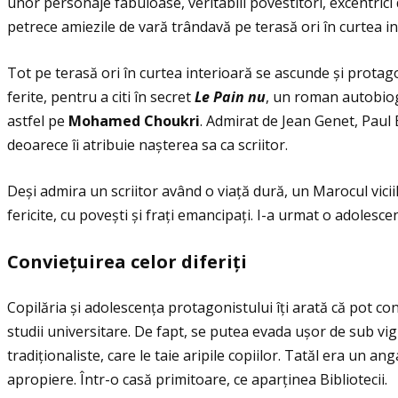
unor personaje fabuloase, veritabili povestitori, excentrici 
petrece amiezile de vară trândavă pe terasă ori în curtea 
Tot pe terasă ori în curtea interioară se ascunde și protagon
ferite, pentru a citi în secret
Le Pain nu
, un roman autobiogr
astfel pe
Mohamed Choukri
. Admirat de Jean Genet, Paul 
deoarece îi atribuie nașterea sa ca scriitor.
Deși admira un scriitor având o viaţă dură, un Marocul vicii
fericite, cu povești și fraţi emancipaţi. I-a urmat o adolescen
Convie
ţ
uirea celor diferi
ţ
i
Copilăria și adolescenţa protagonistului îţi arată că pot con
studii universitare. De fapt, se putea evada ușor de sub v
tradiţionaliste, care le taie aripile copiilor. Tatăl era un an
apropiere. Într-o casă primitoare, ce aparţinea Bibliotecii.