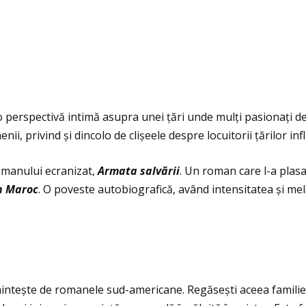
o perspectivă intimă asupra unei ţări unde mulţi pasionaţi de 
nii, privind și dincolo de clișeele despre locuitorii ţărilor in
omanului ecranizat,
Armata salv
ă
rii
. Un roman care l-a plasa
 Maroc
. O poveste autobiografică, având intensitatea și mel
ntește de romanele sud-americane. Regăsești aceea famili