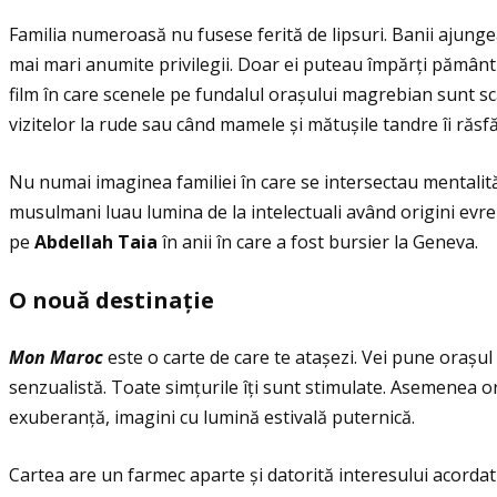
Familia numeroasă nu fusese ferită de lipsuri. Banii ajungea
mai mari anumite privilegii. Doar ei puteau împărţi pământu
film în care scenele pe fundalul orașului magrebian sunt scă
vizitelor la rude sau când mamele și mătușile tandre îi răsfă
Nu numai imaginea familiei în care se intersectau mentalităţ
musulmani luau lumina de la intelectuali având origini evre
pe
Abdellah Taia
în anii în care a fost bursier la Geneva.
O nou
ă
destina
ţ
ie
Mon Maroc
este o carte de care te atașezi. Vei pune orașul 
senzualistă. Toate simţurile îţi sunt stimulate. Asemenea or
exuberanţă, imagini cu lumină estivală puternică.
Cartea are un farmec aparte și datorită interesului acordat r