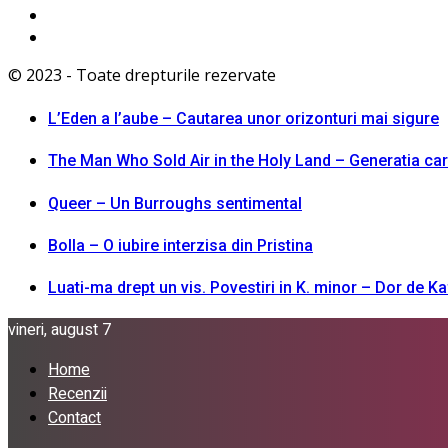
© 2023 - Toate drepturile rezervate
L’Eden a I’aube – Cautarea unor orizonturi mai sigure
The Man Who Sold Air in the Holy Land – Generatia ca
Queer – Un Burroughs sentimental
Bolla – O iubire interzisa din Pristina
Luati-ma drept un vis. Povestiri in K. minor – Dor de K
vineri, august 7
Home
Recenzii
Contact