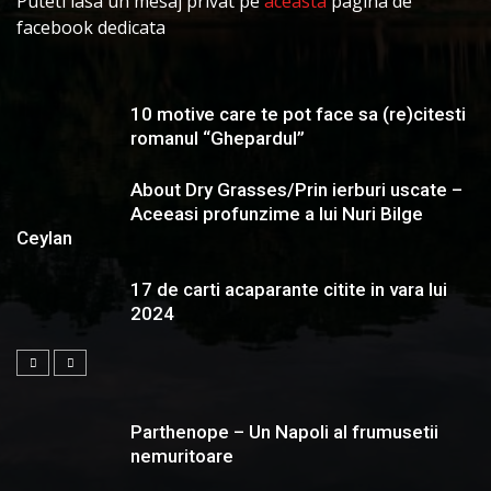
Puteti lasa un mesaj privat pe
aceasta
pagina de
facebook dedicata
10 motive care te pot face sa (re)citesti
romanul “Ghepardul”
About Dry Grasses/Prin ierburi uscate –
Aceeasi profunzime a lui Nuri Bilge
Ceylan
17 de carti acaparante citite in vara lui
2024
Parthenope – Un Napoli al frumusetii
nemuritoare