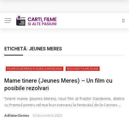
Queer – Un Burroughs sentimental
Bolla – O iubire interzisa din Pristina
Luati-ma drept un vis. Povestiri in K. minor – Dor de Kafka
Indragostitii de Franz K. – Justitiarii literaturii
ETICHETĂ:
JEUNES MERES
Un artist al foamei – Prozele de la final
FILME EUROPENE SI NORD-AMERICANE
RECENZII FILME BUNE
Mame tinere (Jeunes Meres) – Un film cu
posibile rezolvari
Tinere mame (Jeunes Meres), noul film al fraţilor Dardenne, distins
cu Premiul pentru cel mai bun scenariu la Festivalul de la Cannes ...
Adriana Gionea
10 decembrie 2025