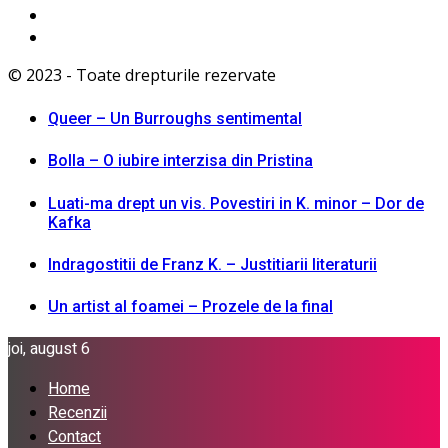
© 2023 - Toate drepturile rezervate
Queer – Un Burroughs sentimental
Bolla – O iubire interzisa din Pristina
Luati-ma drept un vis. Povestiri in K. minor – Dor de
Kafka
Indragostitii de Franz K. – Justitiarii literaturii
Un artist al foamei – Prozele de la final
joi, august 6
Home
Recenzii
Contact