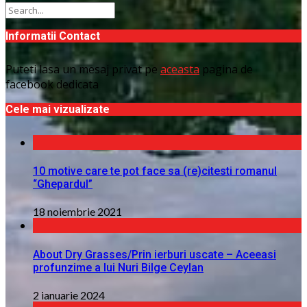
Informatii Contact
Puteti lasa un mesaj privat pe
aceasta
pagina de
facebook dedicata
Cele mai vizualizate
10 motive care te pot face sa (re)citesti romanul
“Ghepardul”
18 noiembrie 2021
About Dry Grasses/Prin ierburi uscate – Aceeasi
profunzime a lui Nuri Bilge Ceylan
2 ianuarie 2024