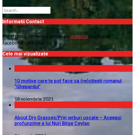
Informatii Contact
Puteti lasa un mesaj privat pe
aceasta
pagina de
facebook dedicata
Cele mai vizualizate
10 motive care te pot face sa (re)citesti romanul
“Ghepardul”
18 noiembrie 2021
About Dry Grasses/Prin ierburi uscate – Aceeasi
profunzime a lui Nuri Bilge Ceylan