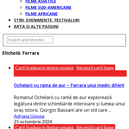
FILME ASIATICE
FILME SUD-AMERICANE
FILME AFRICANE
STIRI, EVENIMENTE, FESTIVALURI
ARTA SI ALTE PASIUNI
Etichetă:
Ferrara
Carti traduse in limba romana
Recenzii carti bune
Ochelarii cu rama de aur – Ferrara unui medic diferit
Romanul Ochelarii cu ramă de aur explorează
legătura dintre schimbările interioare și lumea unui
oraș istoric. Giorgio Bassani are un stil care ...
Adriana Gionea
25 octombrie 2024
Carti traduse in limba romana
Recenzii carti bune