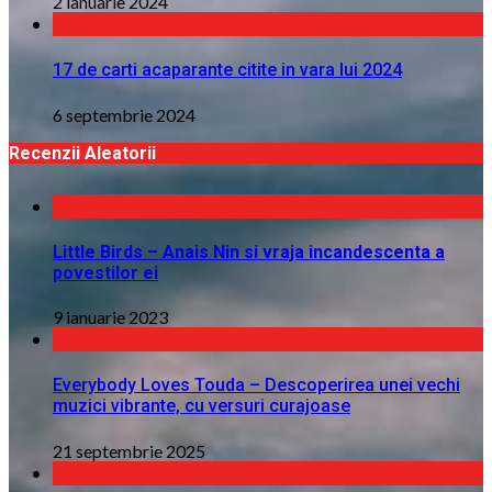
2 ianuarie 2024
17 de carti acaparante citite in vara lui 2024
6 septembrie 2024
Recenzii Aleatorii
Little Birds – Anais Nin si vraja incandescenta a
povestilor ei
9 ianuarie 2023
Everybody Loves Touda – Descoperirea unei vechi
muzici vibrante, cu versuri curajoase
21 septembrie 2025