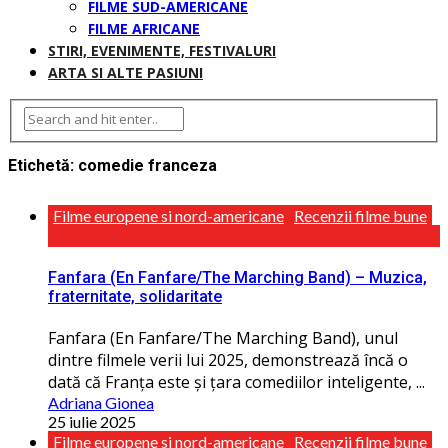
FILME SUD-AMERICANE
FILME AFRICANE
STIRI, EVENIMENTE, FESTIVALURI
ARTA SI ALTE PASIUNI
Etichetă:
comedie franceza
Filme europene si nord-americane
Recenzii filme bune
Fanfara (En Fanfare/The Marching Band) – Muzica,
fraternitate, solidaritate
Fanfara (En Fanfare/The Marching Band), unul
dintre filmele verii lui 2025, demonstrează încă o
dată că Franța este și țara comediilor inteligente, ...
Adriana Gionea
25 iulie 2025
Filme europene si nord-americane
Recenzii filme bune