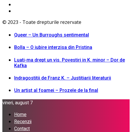
© 2023 - Toate drepturile rezervate
Queer – Un Burroughs sentimental
Bolla – O iubire interzisa din Pristina
Luati-ma drept un vis. Povestiri in K. minor – Dor de
Kafka
Indragostitii de Franz K. – Justitiarii literaturii
Un artist al foamei – Prozele de la final
vineri, august 7
Home
Recenzii
Contact