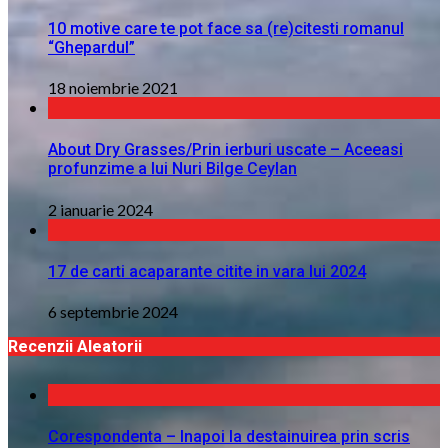
10 motive care te pot face sa (re)citesti romanul
“Ghepardul”
18 noiembrie 2021
About Dry Grasses/Prin ierburi uscate – Aceeasi
profunzime a lui Nuri Bilge Ceylan
2 ianuarie 2024
17 de carti acaparante citite in vara lui 2024
6 septembrie 2024
Recenzii Aleatorii
Corespondenta – Inapoi la destainuirea prin scris