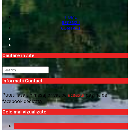
HOME
RECENZII
CONTACT
Cautare in site
Informatii Contact
Puteti lasa un mesaj privat pe
aceasta
pagina de
facebook dedicata
Cele mai vizualizate