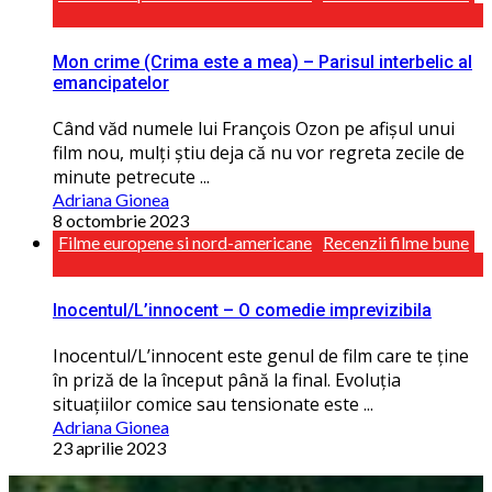
Mon crime (Crima este a mea) – Parisul interbelic al
emancipatelor
Când văd numele lui François Ozon pe afișul unui
film nou, mulți știu deja că nu vor regreta zecile de
minute petrecute ...
Adriana Gionea
8 octombrie 2023
Filme europene si nord-americane
Recenzii filme bune
Inocentul/L’innocent – O comedie imprevizibila
Inocentul/L’innocent este genul de film care te ţine
în priză de la început până la final. Evoluţia
situaţiilor comice sau tensionate este ...
Adriana Gionea
23 aprilie 2023