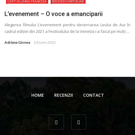
CARTI IN LIMBA FRANCEZA
RECENZII CARTI BUNE
L’evenement – O voce a emanciparii
Alegerea filmului L’evenement pentru decernarea Leului de Aur în
cadrul ediţiei din 2021 a Festivalului de la Veneţia i-a facut pe mulţi ...
Adriana Gionea
24 iunie 2022
HOME
RECENZII
CONTACT