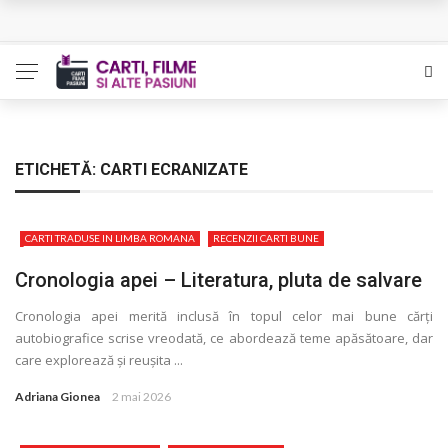
Queer – Un Burroughs sentimental
Bolla – O iubire interzisa din Pristina
Luati-ma drept un vis. Povestiri in K. minor – Dor de Kafka
Indragostitii de Franz K. – Justitiarii literaturii
ETICHETĂ:
CARTI ECRANIZATE
Un artist al foamei – Prozele de la final
CARTI TRADUSE IN LIMBA ROMANA
RECENZII CARTI BUNE
Cronologia apei – Literatura, pluta de salvare
Cronologia apei merită inclusă în topul celor mai bune cărţi
autobiografice scrise vreodată, ce abordează teme apăsătoare, dar
care explorează și reușita ...
Adriana Gionea
2 mai 2026