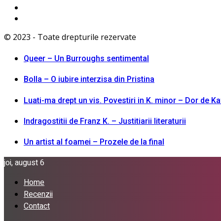
© 2023 - Toate drepturile rezervate
Queer – Un Burroughs sentimental
Bolla – O iubire interzisa din Pristina
Luati-ma drept un vis. Povestiri in K. minor – Dor de K
Indragostitii de Franz K. – Justitiarii literaturii
Un artist al foamei – Prozele de la final
joi, august 6
Home
Recenzii
Contact