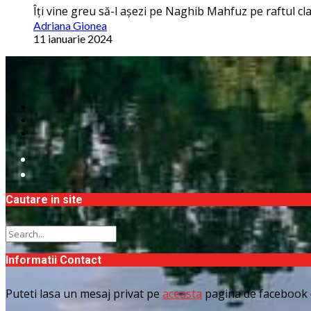
Îţi vine greu să-l așezi pe Naghib Mahfuz pe raftul clasi
Adriana Gionea
11 ianuarie 2024
Cautare in site
Informatii Contact
Puteti lasa un mesaj privat pe
aceasta
pagina de facebook 