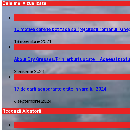
Cele mai vizualizate
10 motive care te pot face sa (re)citesti romanul “Ghe
18 noiembrie 2021
About Dry Grasses/Prin ierburi uscate – Aceeasi profu
2 ianuarie 2024
17 de carti acaparante citite in vara lui 2024
6 septembrie 2024
Recenzii Aleatorii