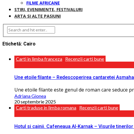
FILME AFRICANE
STIRI, EVENIMENTE, FESTIVALURI
ARTA SI ALTE PASIUNI
Etichetă:
Cairo
Carti in limba franceza
Recenzii carti bune
Une etoile filante – Redescoperirea cantaretei Asmah
Une etoile filante este genul de roman care seduce pr
Adriana Gionea
20 septembrie 2025
Carti traduse in limba romana
Recenzii carti bune
Hotul si cainii. Cafeneaua Al-Karnak – Visurile tinerilor