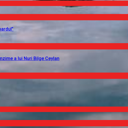
pardul”
nzime a lui Nuri Bilge Ceylan