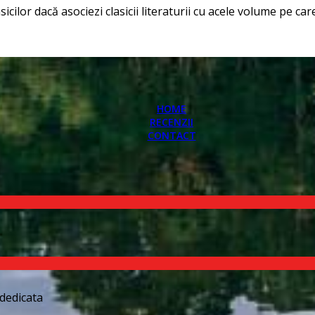
cilor dacă asociezi clasicii literaturii cu acele volume pe car
HOME
RECENZII
CONTACT
dedicata