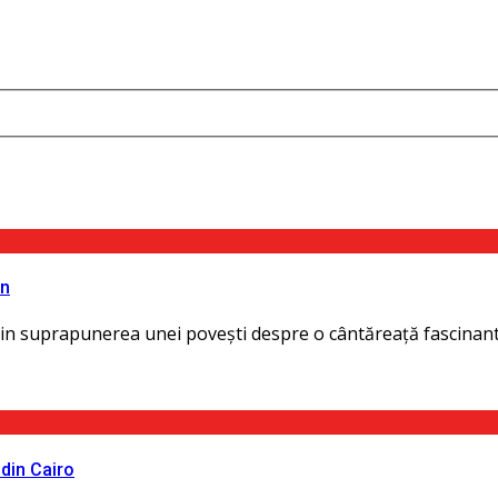
an
in suprapunerea unei povești despre o cântăreaţă fascinantă p
 din Cairo