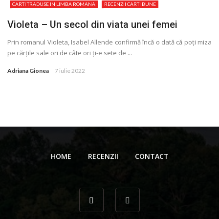
CARTI TRADUSE IN LIMBA ROMANA
RECENZII CARTI BUNE
Violeta – Un secol din viata unei femei
Prin romanul Violeta, Isabel Allende confirmă încă o dată că poţi miza
pe cărţile sale ori de câte ori ţi-e sete de ...
Adriana Gionea
7 iulie 2022
HOME
RECENZII
CONTACT