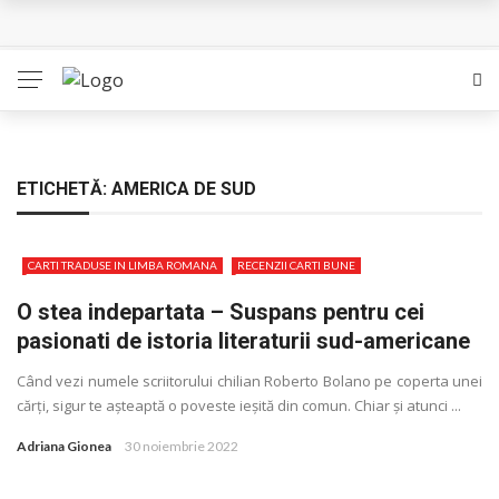
Queer – Un Burroughs sentimental
Bolla – O iubire interzisa din Pristina
Luati-ma drept un vis. Povestiri in K. minor – Dor de Kafka
Indragostitii de Franz K. – Justitiarii literaturii
ETICHETĂ:
AMERICA DE SUD
Un artist al foamei – Prozele de la final
CARTI TRADUSE IN LIMBA ROMANA
RECENZII CARTI BUNE
O stea indepartata – Suspans pentru cei
pasionati de istoria literaturii sud-americane
Când vezi numele scriitorului chilian Roberto Bolano pe coperta unei
cărţi, sigur te așteaptă o poveste ieșită din comun. Chiar și atunci ...
Adriana Gionea
30 noiembrie 2022