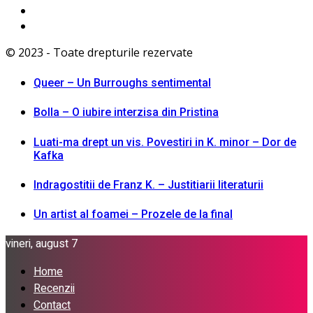
© 2023 - Toate drepturile rezervate
Queer – Un Burroughs sentimental
Bolla – O iubire interzisa din Pristina
Luati-ma drept un vis. Povestiri in K. minor – Dor de
Kafka
Indragostitii de Franz K. – Justitiarii literaturii
Un artist al foamei – Prozele de la final
vineri, august 7
Home
Recenzii
Contact