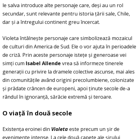
le salva introduce alte personaje care, deși au un rol
secundar, sunt relevante pentru istoria ţării sale, Chile,
dar și a întregului continent greu încercat.
Violeta întâlnește personaje care simbolizează mozaicul
de culturi din America de Sud. Ele o vor ajuta în perioadele
de criză. Prin aceste personaje isteţe și generoase vei
simţi cum
Isabel Allende
vrea să informeze tinerele
generaţii cu privire la dramele colective ascunse, mai ales
din comunităţile având origini precolumbiene, colonizate
și prădate crâncen de europeni, apoi ţinute secole de-a
rândul în ignoranţă, sărăcie extremă și teroare.
O via
ţă
î
n dou
ă
secole
Existenţa eroinei din
Violeta
este precum un șir de
evenimente intense. La cele două capete ale șirului