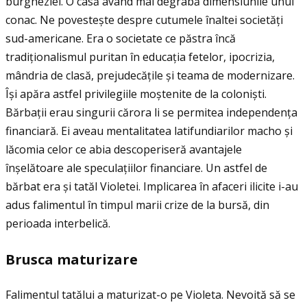
burgheziei. O casă având mai degrabă dimensiunile unui
conac. Ne povestește despre cutumele înaltei societăţi
sud-americane. Era o societate ce păstra încă
tradiţionalismul puritan în educaţia fetelor, ipocrizia,
mândria de clasă, prejudecăţile și teama de modernizare.
Își apăra astfel privilegiile moștenite de la coloniști.
Bărbaţii erau singurii cărora li se permitea independenţa
financiară. Ei aveau mentalitatea latifundiarilor macho și
lăcomia celor ce abia descoperiseră avantajele
înșelătoare ale speculaţiilor financiare. Un astfel de
bărbat era și tatăl Violetei. Implicarea în afaceri ilicite i-au
adus falimentul în timpul marii crize de la bursă, din
perioada interbelică.
Brusca maturizare
Falimentul tatălui a maturizat-o pe Violeta. Nevoită să se