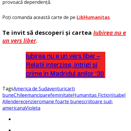
provoacă dependenţă.
Poţi comanda această carte de pe
LibHumanitas
.
Te invit să descoperi și cartea
Iubirea nu e
un vers liber
.
Iubirea nu e un vers liber –
Relatii interzise, intrigi si
crime in Madridul anilor ‘30
Tags
America de Sud
aventuri
carti
bune
Chile
emancipare
feminitate
Humanitas Fiction
Isabel
Allende
recenzie
romane foarte bune
scriitoare sud-
americana
Violeta