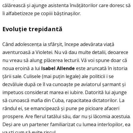
călărească și ajunge asistenta învăţătorilor care doresc să
îi alfabetizeze pe copiii băștinașilor.
Evoluţie trepidantă
Când adolescenţa ia sfârșit, începe adevărata viaţă
aventuroasă a Violetei. Nu vă dau multe detalii, deoarece
nu vreau să alung plăcerea lecturii. Vă voi spune doar că
noua eroină a lui
Isabel Allende
este aruncată în istoria
ţării sale. Culisele (mai puţin legale) ale politicii i se
dezvăluie după ce îl va cunoaște pe aviatorul șarmant și
impetuos considerat marea ei iubire. Datorită lui ajunge
să cunoască mafia din Cuba, rapacitatea dictatorilor. La
rândul ei, se emancipează și pune pe picioare afaceri
prospere. Are flerul tatălui său, dar nu și lăcomia acestuia.
Deși are un partener familiarizat cu lumea interlopilor, ea
va ști cum să evite riscul.