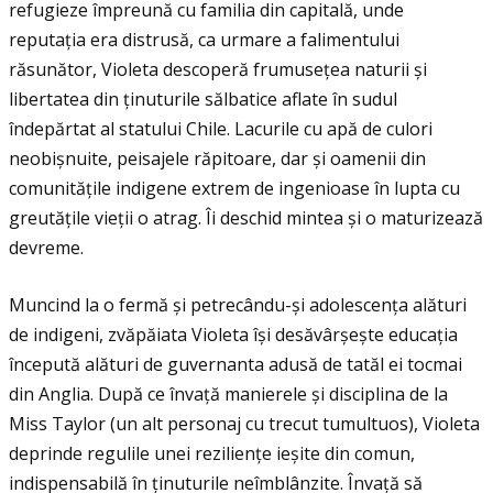
refugieze împreună cu familia din capitală, unde
reputaţia era distrusă, ca urmare a falimentului
răsunător, Violeta descoperă frumuseţea naturii și
libertatea din ţinuturile sălbatice aflate în sudul
îndepărtat al statului Chile. Lacurile cu apă de culori
neobișnuite, peisajele răpitoare, dar și oamenii din
comunităţile indigene extrem de ingenioase în lupta cu
greutăţile vieţii o atrag. Îi deschid mintea și o maturizează
devreme.
Muncind la o fermă și petrecându-și adolescenţa alături
de indigeni, zvăpăiata Violeta își desăvârșește educaţia
începută alături de guvernanta adusă de tatăl ei tocmai
din Anglia. După ce învaţă manierele și disciplina de la
Miss Taylor (un alt personaj cu trecut tumultuos), Violeta
deprinde regulile unei rezilienţe ieșite din comun,
indispensabilă în ţinuturile neîmblânzite. Învaţă să