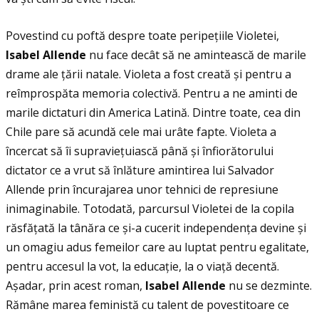
Povestind cu poftă despre toate peripeţiile Violetei,
Isabel Allende
nu face decât să ne amintească de marile
drame ale ţării natale. Violeta a fost creată și pentru a
reîmprospăta memoria colectivă. Pentru a ne aminti de
marile dictaturi din America Latină. Dintre toate, cea din
Chile pare să acundă cele mai urâte fapte. Violeta a
încercat să îi supravieţuiască până și înfiorătorului
dictator ce a vrut să înlăture amintirea lui Salvador
Allende prin încurajarea unor tehnici de represiune
inimaginabile. Totodată, parcursul Violetei de la copila
răsfăţată la tânăra ce și-a cucerit independenţa devine și
un omagiu adus femeilor care au luptat pentru egalitate,
pentru accesul la vot, la educaţie, la o viaţă decentă.
Așadar, prin acest roman,
Isabel Allende
nu se dezminte.
Rămâne marea feministă cu talent de povestitoare ce