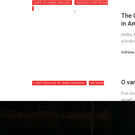
CARTI IN LIMBA ENGLEZA
RECENZII CARTI BUNE
The 
in Am
Andre A
și încăr
Adriana
O var
CARTI TRADUSE IN LIMBA ROMANA
RECENZII
CARTI BUNE
Poţi mi
Amalfi s
Adriana