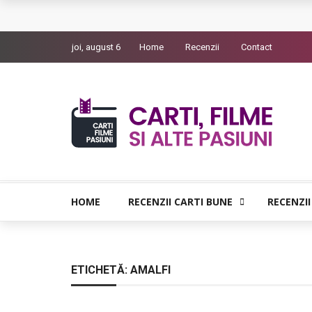
Queer – Un Burroughs sentimental
joi, august 6
Home
Recenzii
Contact
Bolla – O iubire interzisa din Pristina
Luati-ma drept un vis. Povestiri in K. minor – D
Indragostitii de Franz K. – Justitiarii literaturii
Un artist al foamei – Prozele de la final
HOME
RECENZII CARTI BUNE
RECENZII
ETICHETĂ:
AMALFI