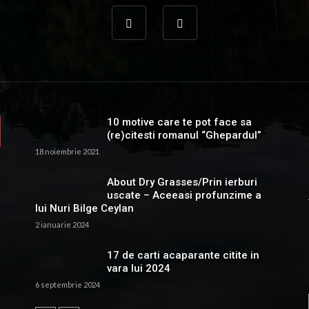
10 motive care te pot face sa
(re)citesti romanul “Ghepardul”
18 noiembrie 2021
About Dry Grasses/Prin ierburi
uscate – Aceeasi profunzime a
lui Nuri Bilge Ceylan
2 ianuarie 2024
17 de carti acaparante citite in
vara lui 2024
6 septembrie 2024