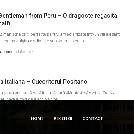
Gentleman from Peru – O dragoste regasita
alfi
ciman scrie cărţi perfecte pentru a fi ecranizate într-un stil elegant
cat de nostalgia ce sclipește sub soarele verii ce ...
 Gionea
5 iulie 2024
a italiana – Cuceritorul Positano
za și pe romanul O vară italiană dacă plănuiești să vizitezi Coasta
au dacă ai fost deja acolo și vrei ...
 Gionea
26 iunie 2022
HOME
RECENZII
CONTACT