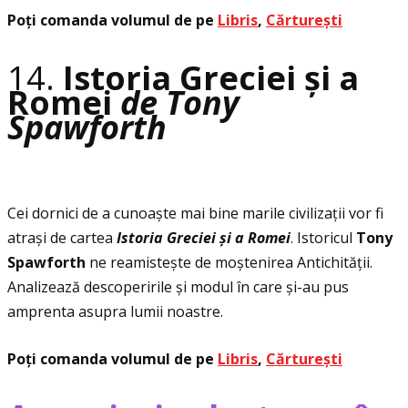
Poţi comanda volumul de pe
Libris
,
Cărturești
14.
Istoria Greciei și a
Romei
de Tony
Spawforth
Cei dornici de a cunoaște mai bine marile civilizaţii vor fi
atrași de cartea
Istoria Greciei
ș
i a Romei
. Istoricul
Tony
Spawforth
ne reamistește de moștenirea Antichităţii.
Analizează descoperirile și modul în care și-au pus
amprenta asupra lumii noastre.
Poţi comanda volumul de pe
Libris
,
Cărturești