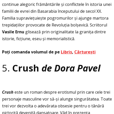
continue alegoric frământările și conflictele în istoria unei
familii de evrei din Basarabia începutului de secol XX.
Familia supravieţuiește pogromurilor și ajunge martora
trepidaţiilor provocate de Revoluţia bolșevică. Scriitorul
Vasile Ernu
glisează prin originalitate la graniţa dintre
istorie, ficţiune, eseu și memorialistică.
Poţi comanda volumul de pe
Libris
,
Cărturești
5.
Crush
de Dora Pavel
Crush
este un roman despre erotismul prin care cele trei
personaje masculine vor să-și alunge singurătatea. Toate
trei vor dezvolta o adevărata obsesie pentru o tânără
pictoriţă devenită dansatoare. Văd în prezenţa