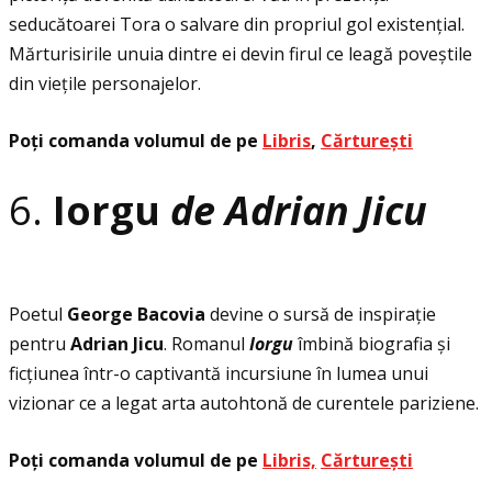
seducătoarei Tora o salvare din propriul gol existenţial.
Mărturisirile unuia dintre ei devin firul ce leagă poveștile
din vieţile personajelor.
Poţi comanda volumul de pe
Libris
,
Cărturești
6.
Iorgu
de Adrian Jicu
Poetul
George Bacovia
devine o sursă de inspiraţie
pentru
Adrian Jicu
. Romanul
Iorgu
îmbină biografia și
ficţiunea într-o captivantă incursiune în lumea unui
vizionar ce a legat arta autohtonă de curentele pariziene.
Poţi comanda volumul de pe
Libris,
Cărturești