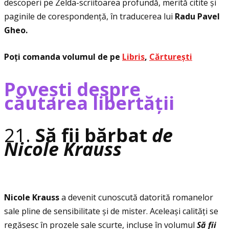
descoperi pe Zelda-scriitoarea profundă, merită citite și
paginile de corespondenţă, în traducerea lui
Radu Pavel
Gheo.
Poţi comanda volumul de pe
Libris
,
Cărturești
Povești despre
căutarea libertăţii
21.
Să fii bărbat
de
Nicole Krauss
Nicole Krauss
a devenit cunoscută datorită romanelor
sale pline de sensibilitate și de mister. Aceleași calităţi se
regăsesc în prozele sale scurte, incluse în volumul
S
ă
fii