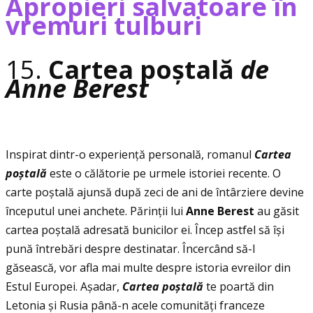
Apropieri salvatoare în
vremuri tulburi
15.
Cartea poștală
de
Anne Berest
Inspirat dintr-o experienţă personală, romanul
Cartea
po
ș
tal
ă
este o călătorie pe urmele istoriei recente. O
carte poștală ajunsă după zeci de ani de întârziere devine
începutul unei anchete. Părinţii lui
Anne Berest
au găsit
cartea poștală adresată bunicilor ei. Încep astfel să își
pună întrebări despre destinatar. Încercând să-l
găsească, vor afla mai multe despre istoria evreilor din
Estul Europei. Așadar,
Cartea po
ș
tal
ă
te poartă din
Letonia și Rusia până-n acele comunităţi franceze