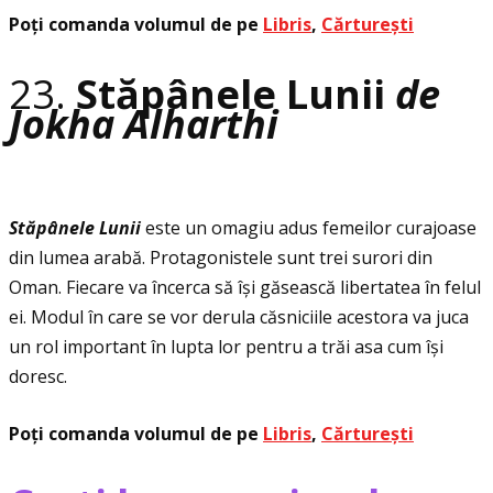
Poţi comanda volumul de pe
Libris
,
Cărturești
23.
Stăpânele Lunii
de
Jokha Alharthi
St
ă
p
â
nele Lunii
este un omagiu adus femeilor curajoase
din lumea arabă. Protagonistele sunt trei surori din
Oman. Fiecare va încerca să își găsească libertatea în felul
ei. Modul în care se vor derula căsniciile acestora va juca
un rol important în lupta lor pentru a trăi asa cum își
doresc.
Poţi comanda volumul de pe
Libris
,
Cărturești