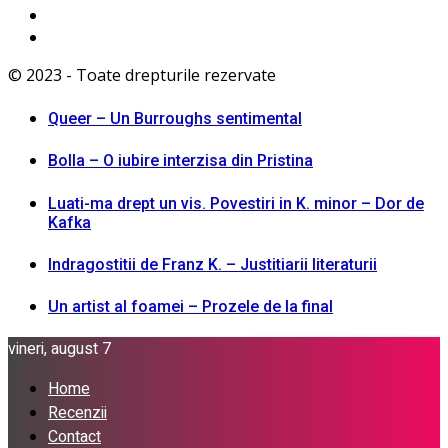
© 2023 - Toate drepturile rezervate
Queer – Un Burroughs sentimental
Bolla – O iubire interzisa din Pristina
Luati-ma drept un vis. Povestiri in K. minor – Dor de
Kafka
Indragostitii de Franz K. – Justitiarii literaturii
Un artist al foamei – Prozele de la final
vineri, august 7
Home
Recenzii
Contact