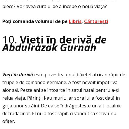
plece? Vor avea curajul de a începe o nouă viaţă?
Poţi comanda volumul de pe
Libris
,
Cărturești
10.
Vieţi în derivă
de
Abdulrazak Gurnah
Vie
ţ
i
î
n deriv
ă
este povestea unui băieţel african răpit de
trupele de comando germane. A fost nevoit împotriva
alor săi. Peste ani se întoarce în satul natal pentru a-și
relua viaţa. Părinţii i-au murit, iar sora lui a fost dată în
grija unor străini. De ea se îndrăgostește un alt localnic
dezrădăcinat. El nu a fost răpit, ci vândut ca sclav unui
ofiţer.