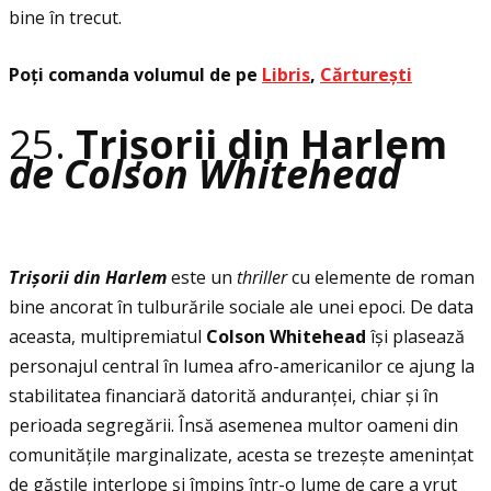
bine în trecut.
Poţi comanda volumul de pe
Libris
,
Cărturești
25.
Trișorii din Harlem
de Colson Whitehead
Tri
ș
orii din Harlem
este un
thriller
cu elemente de roman
bine ancorat în tulburările sociale ale unei epoci. De data
aceasta, multipremiatul
Colson Whitehead
își plasează
personajul central în lumea afro-americanilor ce ajung la
stabilitatea financiară datorită anduranţei, chiar și în
perioada segregării. Însă asemenea multor oameni din
comunităţile marginalizate, acesta se trezește ameninţat
de găștile interlope și împins într-o lume de care a vrut