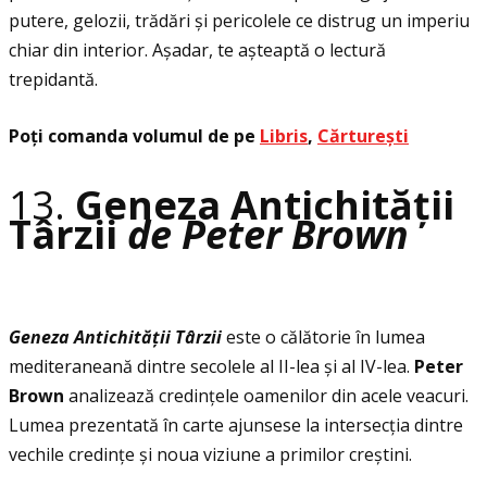
putere, gelozii, trădări și pericolele ce distrug un imperiu
chiar din interior. Așadar, te așteaptă o lectură
trepidantă.
Poţi comanda volumul de pe
Libris
,
Cărturești
13.
Geneza Antichităţii
Târzii
de Peter Brown
Geneza Antichit
ăţ
ii T
â
rzii
este o călătorie în lumea
mediteraneană dintre secolele al II-lea și al IV-lea.
Peter
Brown
analizează credinţele oamenilor din acele veacuri.
Lumea prezentată în carte ajunsese la intersecţia dintre
vechile credinţe și noua viziune a primilor creștini.