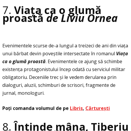
7.
Viaţa ca o glumă
proastă
de Liviu Ornea
Evenimentele scurse de-a lungul a treizeci de ani din viaţa
unui bărbat devin poveștile intersectate în romanul
Viaţa
ca o glumă proastă
. Evenimentele ce ajung să schimbe
existenţa protagonistului încep odată cu serviciul militar
obligatoriu. Deceniile trec și le vedem derularea prin
dialoguri, aluzii, schimburi de scrisori, fragmente de
jurnal, monologuri.
Poţi comanda volumul de pe
Libris
,
Cărturești
8.
Întinde mâna, Tiberiu