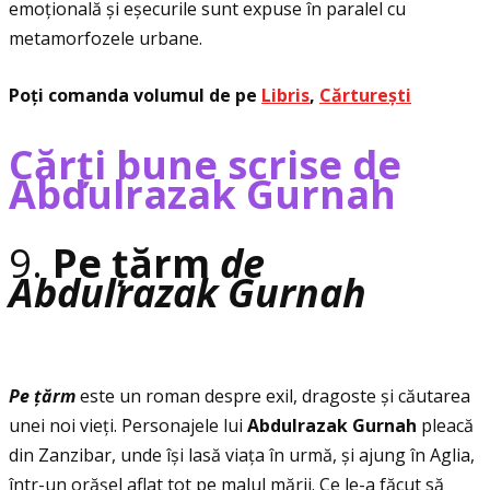
emoţională și eșecurile sunt expuse în paralel cu
metamorfozele urbane.
Poţi comanda volumul de pe
Libris
,
Cărturești
Cărţi bune scrise de
Abdulrazak Gurnah
9.
Pe ţărm
de
Abdulrazak Gurnah
Pe ţărm
este un roman despre exil, dragoste și căutarea
unei noi vieţi. Personajele lui
Abdulrazak Gurnah
pleacă
din Zanzibar, unde își lasă viaţa în urmă, și ajung în Aglia,
într-un orășel aflat tot pe malul mării. Ce le-a făcut să