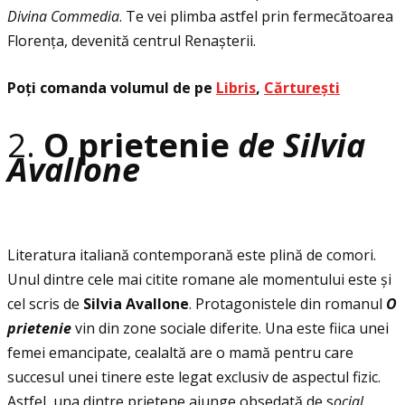
Divina Commedia
. Te vei plimba astfel prin fermecătoarea
Florenţa, devenită centrul Renașterii.
Poţi comanda volumul de pe
Libris
,
Cărturești
2.
O prietenie
de Silvia
Avallone
Literatura italiană contemporană este plină de comori.
Unul dintre cele mai citite romane ale momentului este și
cel scris de
Silvia Avallone
. Protagonistele din romanul
O
prietenie
vin din zone sociale diferite. Una este fiica unei
femei emancipate, cealaltă are o mamă pentru care
succesul unei tinere este legat exclusiv de aspectul fizic.
Astfel, una dintre prietene ajunge obsedată de s
ocial