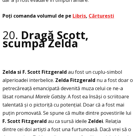
dar a și fost evadare în timpuri amare.
Poţi comanda volumul de pe
Libris
,
Cărturești
20.
Dragă Scott,
scumpă Zelda
Zelda si F. Scott Fitzgerald
au fost un cuplu-simbol
alperioadei interbelice.
Zelda Fitzgerald
nu a fost doar o
petrecăreaţă emancipată devenită muza celui ce ne-a
lăsat romanul
Marele Gatsby
. A fost ea însăși o scriitoare
talentată și o pictoriţă cu potenţial. Doar că a fost mai
puţin promovată. Se spune că multe dintre povestirile lui
F. Scott Fitzgerald
au ca sursă ideile
Zeldei
. Relaţia
dintre cei doi artiști a fost una furtunoasă. Dacă vrei să o