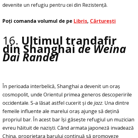
devenite un refugiu pentru cei din Rezistenţă.
Poţi comanda volumul de pe
Libris
,
Cărturești
16.
Ultimul trandafir
din Shanghai
de Weina
Dai Randel
În perioada interbelică, Shanghai a devenit un oraș
cosmopolit, unde Orientul primea generos descoperirile
occidentale. S-a lăsat astfel cucerit și de
jazz
. Una dintre
femeile influente ale marelui oraș ajunge să deţină
propriul bar. În acest bar își găsește refugiul un muzician
evreu hăituit de naziști. Când armata japoneză invadează
China, proprietara barului continuă să promoveze