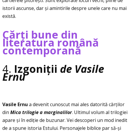
cartierele pitorești. Sunt explorate locuri vechi, pline de
istorii ascunse, dar și amintirile despre unele care nu mai
există.
Cărţi bune din
literatura română
contemporană
4.
Izgoniţii
de Vasile
Ernu
Vasile Ernu
a devenit cunoscut mai ales datorită cărţilor
din
Mica trilogie a marginalilor
. Ultimul volum al trilogiei
apare și în ediţie de buzunar. Vei descoperi un mod inedit
de a spune istoria Estului. Personajele biblice par să-și