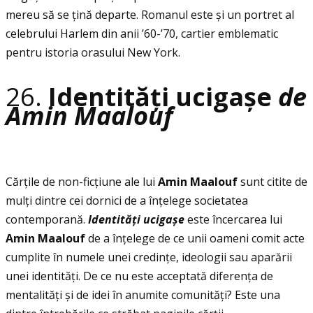
mereu să se ţină departe. Romanul este și un portret al
celebrului Harlem din anii ’60-’70, cartier emblematic
pentru istoria orasului New York.
26.
Identităţi ucigașe
de
Amin Maalouf
Cărţile de non-ficţiune ale lui
Amin Maalouf
sunt citite de
mulţi dintre cei dornici de a înţelege societatea
contemporană.
Identit
ăţ
i uciga
ș
e
este încercarea lui
Amin Maalouf
de a înţelege de ce unii oameni comit acte
cumplite în numele unei credinţe, ideologii sau aparării
unei identităţi. De ce nu este acceptată diferenţa de
mentalităţi și de idei în anumite comunităţi? Este una