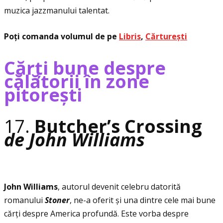
muzica jazzmanului talentat.
Poţi comanda volumul de pe
Libris
,
Cărturești
Cărţi bune despre
călătorii în zone
pitorești
17.
Butcher’s Crossing
de John Williams
John Williams
, autorul devenit celebru datorită
romanului
Stoner
, ne-a oferit și una dintre cele mai bune
cărţi despre America profundă. Este vorba despre