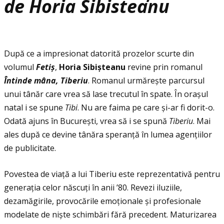
de Horia Sibisteanu
După ce a impresionat datorită prozelor scurte din
volumul
Feti
ș
,
Horia Sibi
ș
teanu
revine prin romanul
Î
ntinde m
â
na, Tiberiu
. Romanul urmărește parcursul
unui tânăr care vrea să lase trecutul în spate. În orașul
natal i se spune
Tibi
. Nu are faima pe care și-ar fi dorit-o.
Odată ajuns în București, vrea să i se spună
Tiberiu
. Mai
ales după ce devine tânăra speranţă în lumea agenţiilor
de publicitate.
Povestea de viaţă a lui Tiberiu este reprezentativă pentru
generaţia celor născuţi în anii ’80. Revezi iluziile,
dezamăgirile, provocările emoţionale și profesionale
modelate de niște schimbări fără precedent. Maturizarea