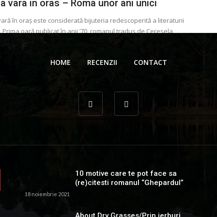
a vara in oras – Roma unor ani unici
vară în oraș este considerată bijuteria redescoperită a literaturii
e. Prima oară publicat în anii ’70, romanul tradus de Ceresela
 ...
 Gionea
29 iunie 2024
HOME
RECENZII
CONTACT
10 motive care te pot face sa
(re)citesti romanul “Ghepardul”
18 noiembrie 2021
About Dry Grasses/Prin ierburi