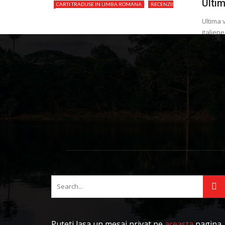
Ultim
CARTI TRADUSE IN LIMBA ROMANA
RECENZII
CARTI BUNE
Ultima 
italien
Barbone
Adriana
Puteti lasa un mesaj privat pe
aceasta
pagina