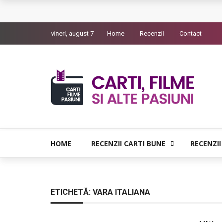
L’Eden a I’aube – Cautarea unor orizonturi mai
vineri, august 7
Home
Recenzii
Contact
The Man Who Sold Air in the Holy Land – Gener
Queer – Un Burroughs sentimental
Bolla – O iubire interzisa din Pristina
Luati-ma drept un vis. Povestiri in K. minor – D
HOME
RECENZII CARTI BUNE
RECENZII
ETICHETĂ:
VARA ITALIANA