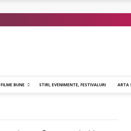
 sigure
atia care poate vindeca
or de Kafka
 FILME BUNE
STIRI, EVENIMENTE, FESTIVALURI
ARTA 