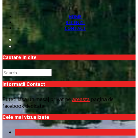
HOME
RECENZII
CONTACT
Cautare in site
Informatii Contact
Puteti lasa un mesaj privat pe
aceasta
pagina de
facebook dedicata
Cele mai vizualizate