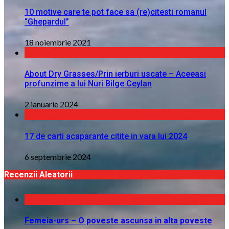
10 motive care te pot face sa (re)citesti romanul
“Ghepardul”
18 noiembrie 2021
About Dry Grasses/Prin ierburi uscate – Aceeasi
profunzime a lui Nuri Bilge Ceylan
2 ianuarie 2024
17 de carti acaparante citite in vara lui 2024
6 septembrie 2024
Recenzii Aleatorii
Femeia-urs – O poveste ascunsa in alta poveste