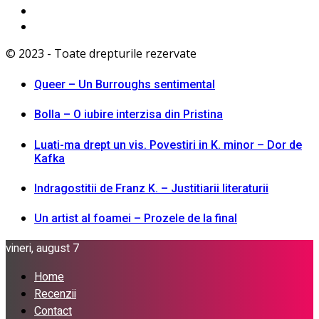
© 2023 - Toate drepturile rezervate
Queer – Un Burroughs sentimental
Bolla – O iubire interzisa din Pristina
Luati-ma drept un vis. Povestiri in K. minor – Dor de
Kafka
Indragostitii de Franz K. – Justitiarii literaturii
Un artist al foamei – Prozele de la final
vineri, august 7
Home
Recenzii
Contact