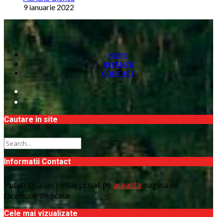
9 ianuarie 2022
HOME
RECENZII
CONTACT
Cautare in site
Informatii Contact
Puteti lasa un mesaj privat pe
aceasta
pagina de
facebook dedicata
Cele mai vizualizate