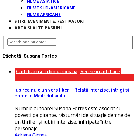
FILME ASIATICE
FILME SUD-AMERICANE
FILME AFRICANE
STIRI, EVENIMENTE, FESTIVALURI
ARTA SI ALTE PASIUNI
Etichetă:
Susana Fortes
Carti traduse in limba romana
Recenzii carti bune
Iubirea nu e un vers liber – Relatii interzise, intrigi si
crime in Madridul anilor ...
Numele autoarei Susana Fortes este asociat cu
povești palpitante, răsturnări de situaţie demne de
un thriller și iubiri interzise, înfiripate între
personaje ...
Adriana Gionea