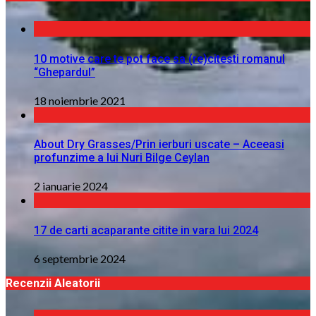
10 motive care te pot face sa (re)citesti romanul
“Ghepardul”
18 noiembrie 2021
About Dry Grasses/Prin ierburi uscate – Aceeasi
profunzime a lui Nuri Bilge Ceylan
2 ianuarie 2024
17 de carti acaparante citite in vara lui 2024
6 septembrie 2024
Recenzii Aleatorii