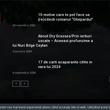
10 motive care te pot face sa
(re)citesti romanul “Ghepardul”
18 noiembrie 2021
About Dry Grasses/Prin ierburi
uscate – Aceeasi profunzime a
lui Nuri Bilge Ceylan
2 ianuarie 2024
17 de carti acaparante citite in
vara lui 2024
6 septembrie 2024
urăm cea mai bună experiență atunci când accesați site-ul web. Utilizând acest s