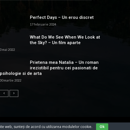
Perfect Days – Un erou discret
17 februarie 2024
What Do We See When We Look at
the Sky? – Un film aparte
3 mai 2022
Prietena mea Natalia – Un roman
irezistibil pentru cei pasionati de
psihologie si de arta
30 martie 2022
ite web, sunteți de acord cu utilizarea modulelor cookie.
Ok