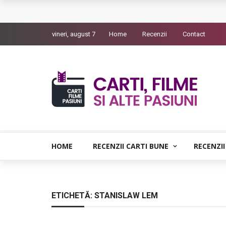
Queer – Un Burroughs sentimental
vineri, august 7
Home
Recenzii
Contact
Bolla – O iubire interzisa din Pristina
Luati-ma drept un vis. Povestiri in K. minor – D
Indragostitii de Franz K. – Justitiarii literaturii
Un artist al foamei – Prozele de la final
HOME
RECENZII CARTI BUNE
RECENZII
ETICHETĂ:
STANISLAW LEM