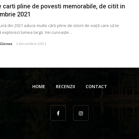
 carti pline de povesti memorabile, de citit in
mbrie 2021
ună din 2021 aduce multe cărţi pline de istorii de viaţă care să te
ă explorezi lumea largă. Vei cunoaște ...
 Gionea
1 decembrie 2021
HOME
RECENZII
CONTACT