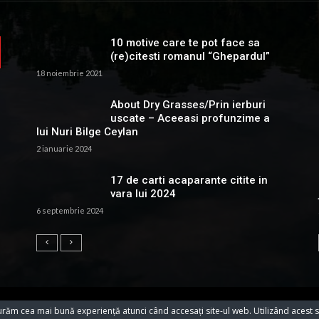
10 motive care te pot face sa
(re)citesti romanul “Ghepardul”
18 noiembrie 2021
About Dry Grasses/Prin ierburi
uscate – Aceeasi profunzime a
lui Nuri Bilge Ceylan
2 ianuarie 2024
17 de carti acaparante citite in
vara lui 2024
6 septembrie 2024
urăm cea mai bună experiență atunci când accesați site-ul web. Utilizând acest s