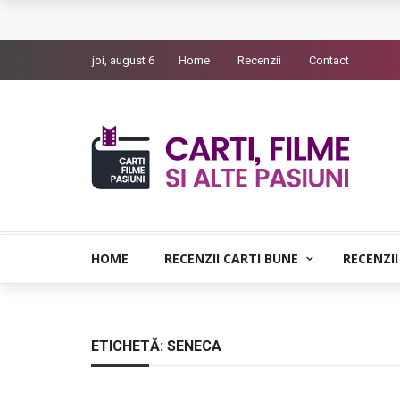
Queer – Un Burroughs sentimental
joi, august 6
Home
Recenzii
Contact
Bolla – O iubire interzisa din Pristina
Luati-ma drept un vis. Povestiri in K. minor – D
Indragostitii de Franz K. – Justitiarii literaturii
Un artist al foamei – Prozele de la final
HOME
RECENZII CARTI BUNE
RECENZII
ETICHETĂ:
SENECA