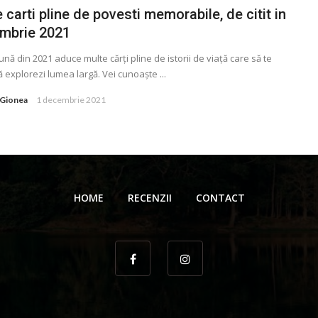
 carti pline de povesti memorabile, de citit in
mbrie 2021
ună din 2021 aduce multe cărţi pline de istorii de viaţă care să te
ă explorezi lumea largă. Vei cunoaște ...
 Gionea
1 decembrie 2021
HOME
RECENZII
CONTACT