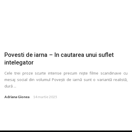
Povesti de iarna – In cautarea unui suflet
intelegator
Cele trei proze scurte intense precum niște filme scandinave cu
mesaj social din volumul Povești de iarnă sunt o variantă realistă,
dură ...
Adriana Gionea
14 martie 2025