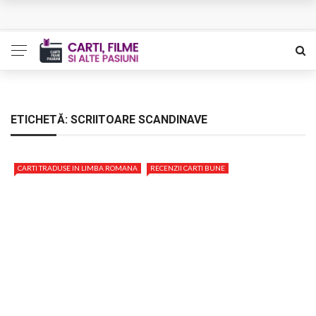
L’Eden a I’aube – Cautarea unor orizonturi mai sigure
The Man Who Sold Air in the Holy Land – Generatia care
poate vindeca
Queer – Un Burroughs sentimental
ETICHETĂ:
SCRIITOARE SCANDINAVE
Bolla – O iubire interzisa din Pristina
CARTI TRADUSE IN LIMBA ROMANA
RECENZII CARTI BUNE
Luati-ma drept un vis. Povestiri in K. minor – Dor de Kafka