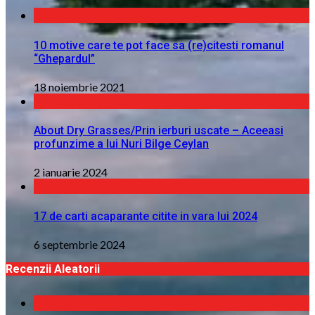
10 motive care te pot face sa (re)citesti romanul
“Ghepardul”
18 noiembrie 2021
About Dry Grasses/Prin ierburi uscate – Aceeasi
profunzime a lui Nuri Bilge Ceylan
2 ianuarie 2024
17 de carti acaparante citite in vara lui 2024
6 septembrie 2024
Recenzii Aleatorii