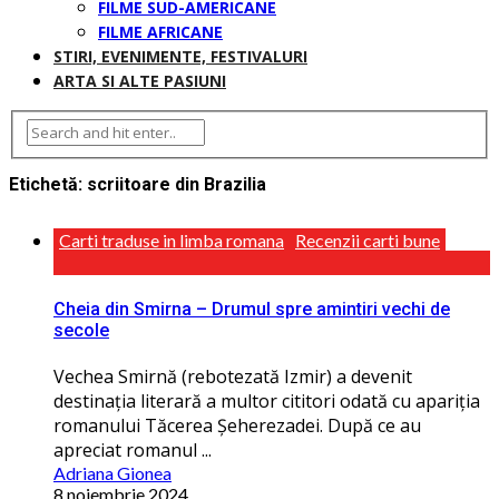
FILME SUD-AMERICANE
FILME AFRICANE
STIRI, EVENIMENTE, FESTIVALURI
ARTA SI ALTE PASIUNI
Etichetă:
scriitoare din Brazilia
Carti traduse in limba romana
Recenzii carti bune
Cheia din Smirna – Drumul spre amintiri vechi de
secole
Vechea Smirnă (rebotezată Izmir) a devenit
destinația literară a multor cititori odată cu apariția
romanului Tăcerea Şeherezadei. După ce au
apreciat romanul ...
Adriana Gionea
8 noiembrie 2024