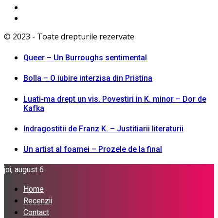
© 2023 - Toate drepturile rezervate
Queer – Un Burroughs sentimental
Bolla – O iubire interzisa din Pristina
Luati-ma drept un vis. Povestiri in K. minor – Dor de
Kafka
Indragostitii de Franz K. – Justitiarii literaturii
Un artist al foamei – Prozele de la final
joi, august 6
Home
Recenzii
Contact