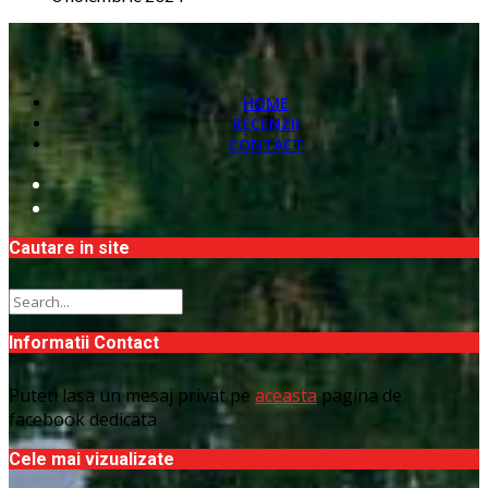
HOME
RECENZII
CONTACT
Cautare in site
Informatii Contact
Puteti lasa un mesaj privat pe
aceasta
pagina de
facebook dedicata
Cele mai vizualizate