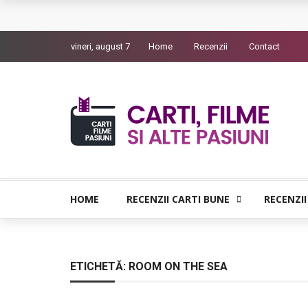
Queer – Un Burroughs sentimental
vineri, august 7
Home
Recenzii
Contact
Bolla – O iubire interzisa din Pristina
Luati-ma drept un vis. Povestiri in K. minor – D
Indragostitii de Franz K. – Justitiarii literaturii
Un artist al foamei – Prozele de la final
HOME
RECENZII CARTI BUNE
RECENZII
ETICHETĂ:
ROOM ON THE SEA