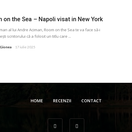
 on the Sea – Napoli visat in New York
man al lui Andre Aciman, Room on the Sea te va face să-i
ti scriitorului că a folosit un titlu care ...
 Gionea
17 iulie 2025
HOME
RECENZII
CONTACT