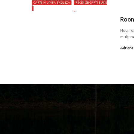
CARTI IN LIMBA ENGLEZA
RECENZII CARTI BUNE
Room
Noul ro
mulţumeș
Adriana