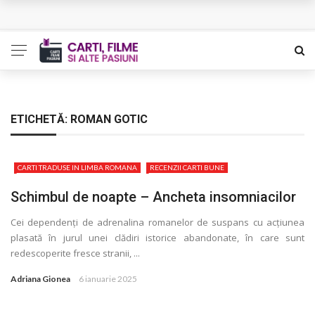
L’Eden a I’aube – Cautarea unor orizonturi mai sigure
The Man Who Sold Air in the Holy Land – Generatia care
poate vindeca
Queer – Un Burroughs sentimental
ETICHETĂ:
ROMAN GOTIC
Bolla – O iubire interzisa din Pristina
CARTI TRADUSE IN LIMBA ROMANA
RECENZII CARTI BUNE
Luati-ma drept un vis. Povestiri in K. minor – Dor de Kafka
Schimbul de noapte – Ancheta insomniacilor
Cei dependenţi de adrenalina romanelor de suspans cu acţiunea
plasată în jurul unei clădiri istorice abandonate, în care sunt
redescoperite fresce stranii, ...
Adriana Gionea
6 ianuarie 2025