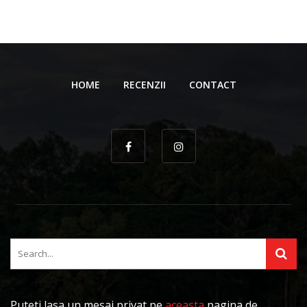
HOME
RECENZII
CONTACT
Puteti lasa un mesaj privat pe
aceasta
pagina de