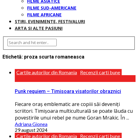
FILME ASIATICE
FILME SUD-AMERICANE
FILME AFRICANE
STIRI, EVENIMENTE, FESTIVALURI
ARTA SI ALTE PASIUNI
Etichetă:
proza scurta romaneasca
Cartile autorilor din Romania
Recenzii carti bune
Punk requiem – Timisoara visatorilor obraznici
Fiecare oraș emblematic are copiii săi deveniţi
scriitori. Timișoara multiculturală se poate lăuda cu
povestirile unui rebel pe nume Goran Mrakic. În ...
Adriana Gionea
29 august 2024
Cartile autorilor din Romania
Recenzii carti bune