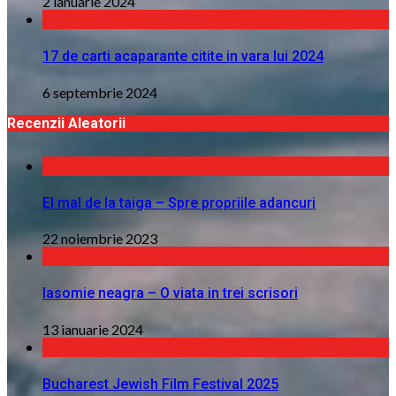
2 ianuarie 2024
17 de carti acaparante citite in vara lui 2024
6 septembrie 2024
Recenzii Aleatorii
El mal de la taiga – Spre propriile adancuri
22 noiembrie 2023
Iasomie neagra – O viata in trei scrisori
13 ianuarie 2024
Bucharest Jewish Film Festival 2025