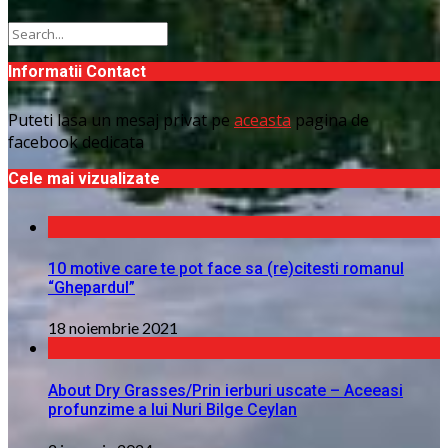
Informatii Contact
Puteti lasa un mesaj privat pe
aceasta
pagina de
facebook dedicata
Cele mai vizualizate
10 motive care te pot face sa (re)citesti romanul
“Ghepardul”
18 noiembrie 2021
About Dry Grasses/Prin ierburi uscate – Aceeasi
profunzime a lui Nuri Bilge Ceylan