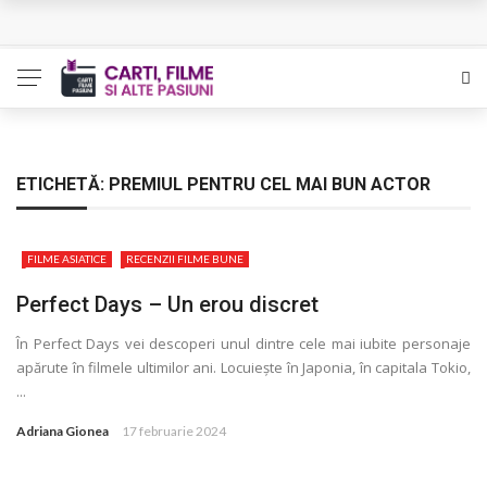
L’Eden a I’aube – Cautarea unor orizonturi mai sigure
The Man Who Sold Air in the Holy Land – Generatia care
poate vindeca
Queer – Un Burroughs sentimental
ETICHETĂ:
PREMIUL PENTRU CEL MAI BUN ACTOR
Bolla – O iubire interzisa din Pristina
FILME ASIATICE
RECENZII FILME BUNE
Luati-ma drept un vis. Povestiri in K. minor – Dor de Kafka
Perfect Days – Un erou discret
În Perfect Days vei descoperi unul dintre cele mai iubite personaje
apărute în filmele ultimilor ani. Locuiește în Japonia, în capitala Tokio,
...
Adriana Gionea
17 februarie 2024