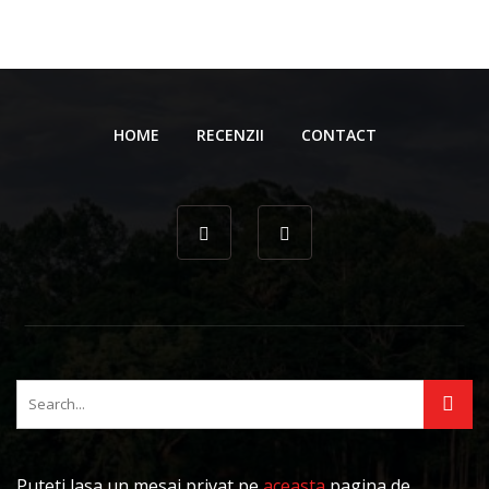
HOME
RECENZII
CONTACT
Puteti lasa un mesaj privat pe
aceasta
pagina de