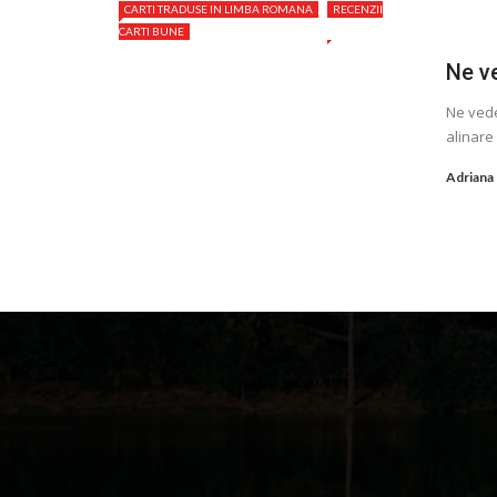
CARTI TRADUSE IN LIMBA ROMANA
RECENZII
CARTI BUNE
Ne v
Ne vede
alinare 
Adriana