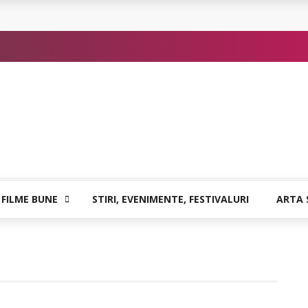
 sigure
atia care poate vindeca
or de Kafka
 FILME BUNE
STIRI, EVENIMENTE, FESTIVALURI
ARTA 