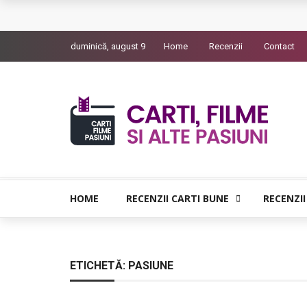
L’Eden a I’aube – Cautarea unor orizonturi mai
duminică, august 9
Home
Recenzii
Contact
The Man Who Sold Air in the Holy Land – Gener
Queer – Un Burroughs sentimental
Bolla – O iubire interzisa din Pristina
Luati-ma drept un vis. Povestiri in K. minor – D
HOME
RECENZII CARTI BUNE
RECENZII
ETICHETĂ:
PASIUNE