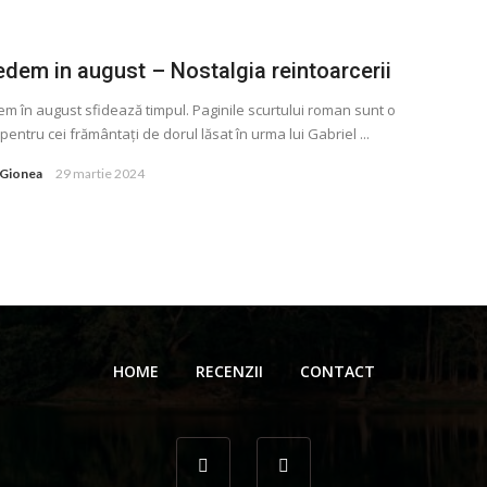
edem in august – Nostalgia reintoarcerii
m în august sfidează timpul. Paginile scurtului roman sunt o
pentru cei frământaţi de dorul lăsat în urma lui Gabriel ...
 Gionea
29 martie 2024
HOME
RECENZII
CONTACT