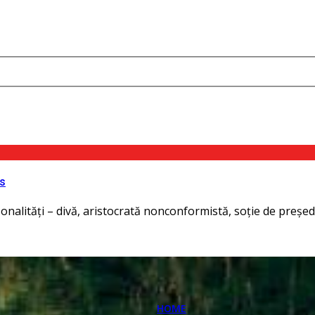
as
nalităţi – divă, aristocrată nonconformistă, soţie de președin
HOME