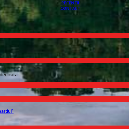
RECENZII
CONTACT
dedicata
pardul”