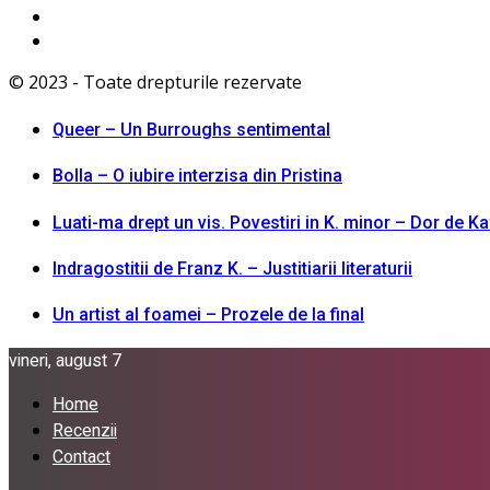
© 2023 - Toate drepturile rezervate
Queer – Un Burroughs sentimental
Bolla – O iubire interzisa din Pristina
Luati-ma drept un vis. Povestiri in K. minor – Dor de K
Indragostitii de Franz K. – Justitiarii literaturii
Un artist al foamei – Prozele de la final
vineri, august 7
Home
Recenzii
Contact