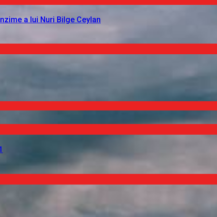
nzime a lui Nuri Bilge Ceylan
1