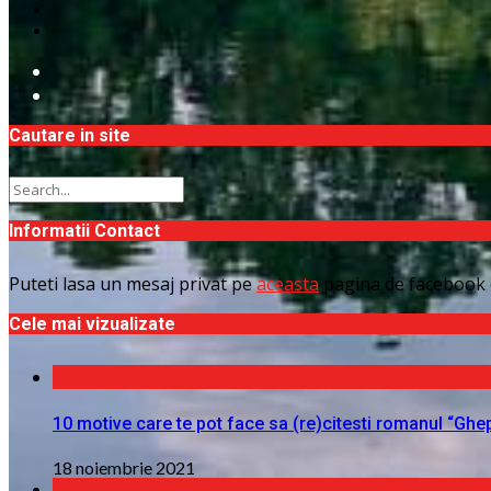
Cautare in site
Informatii Contact
Puteti lasa un mesaj privat pe
aceasta
pagina de facebook 
Cele mai vizualizate
10 motive care te pot face sa (re)citesti romanul “Ghe
18 noiembrie 2021