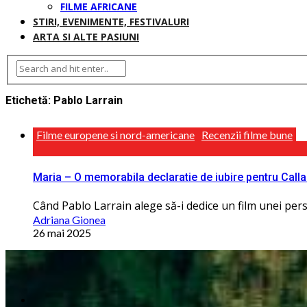
FILME AFRICANE
STIRI, EVENIMENTE, FESTIVALURI
ARTA SI ALTE PASIUNI
Etichetă:
Pablo Larrain
Filme europene si nord-americane
Recenzii filme bune
Maria – O memorabila declaratie de iubire pentru Call
Când Pablo Larrain alege să-i dedice un film unei perso
Adriana Gionea
26 mai 2025