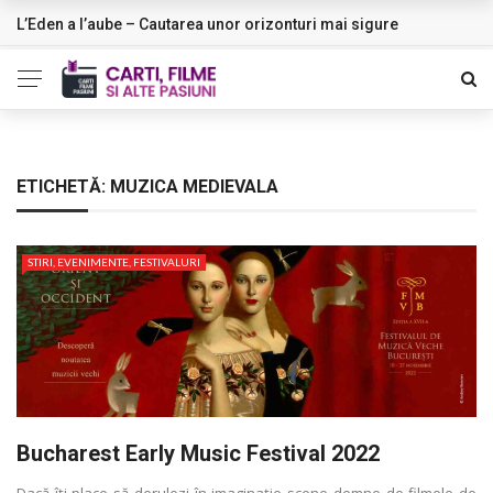
L’Eden a I’aube – Cautarea unor orizonturi mai sigure
NOUTATI
ETICHETĂ:
MUZICA MEDIEVALA
STIRI, EVENIMENTE, FESTIVALURI
Bucharest Early Music Festival 2022
Dacă îţi place să derulezi în imaginaţie scene demne de filmele de