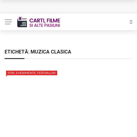
L’Eden a I’aube – Cautarea unor orizonturi mai sigure
The Man Who Sold Air in the Holy Land – Generatia care
poate vindeca
Queer – Un Burroughs sentimental
ETICHETĂ:
MUZICA CLASICA
Bolla – O iubire interzisa din Pristina
STIRI, EVENIMENTE, FESTIVALURI
Luati-ma drept un vis. Povestiri in K. minor – Dor de Kafka