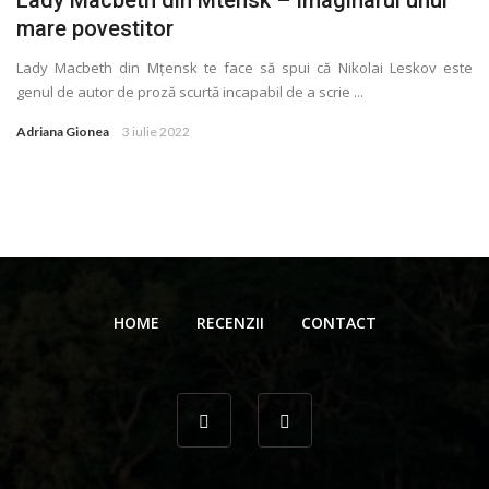
mare povestitor
Lady Macbeth din Mţensk te face să spui că Nikolai Leskov este
genul de autor de proză scurtă incapabil de a scrie ...
Adriana Gionea
3 iulie 2022
HOME
RECENZII
CONTACT