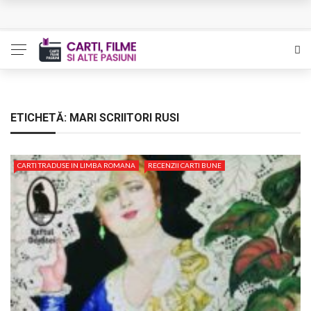
The Diamond Setter – Posibilitatea recuperarii unei lumi
L’Eden a I’aube – Cautarea unor orizonturi mai sigure
The Man Who Sold Air in the Holy Land – Generatia care
poate vindeca
ETICHETĂ:
MARI SCRIITORI RUSI
Queer – Un Burroughs sentimental
CARTI TRADUSE IN LIMBA ROMANA
RECENZII CARTI BUNE
Bolla – O iubire interzisa din Pristina