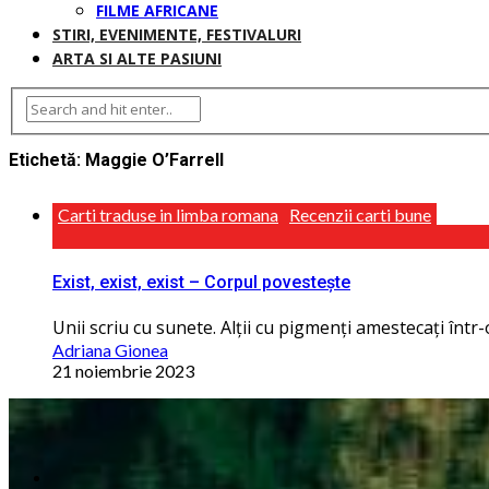
FILME AFRICANE
STIRI, EVENIMENTE, FESTIVALURI
ARTA SI ALTE PASIUNI
Etichetă:
Maggie O’Farrell
Carti traduse in limba romana
Recenzii carti bune
Exist, exist, exist – Corpul povestește
Unii scriu cu sunete. Alţii cu pigmenţi amestecaţi într-
Adriana Gionea
21 noiembrie 2023