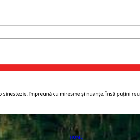
o sinestezie, împreună cu miresme și nuanţe. Însă puţini reușe
HOME