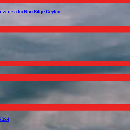
nzime a lui Nuri Bilge Ceylan
 2024