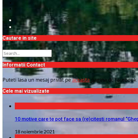
Cautare in site
Informatii Contact
Puteti lasa un mesaj privat pe
aceasta
pagina de facebook 
Cele mai vizualizate
10 motive care te pot face sa (re)citesti romanul “Ghe
18 noiembrie 2021