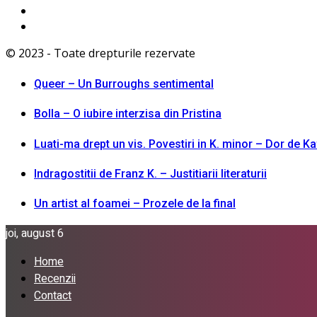
© 2023 - Toate drepturile rezervate
Queer – Un Burroughs sentimental
Bolla – O iubire interzisa din Pristina
Luati-ma drept un vis. Povestiri in K. minor – Dor de K
Indragostitii de Franz K. – Justitiarii literaturii
Un artist al foamei – Prozele de la final
joi, august 6
Home
Recenzii
Contact