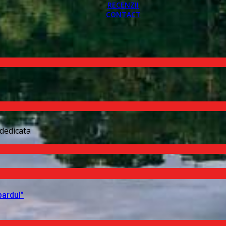
RECENZII
CONTACT
dedicata
pardul”