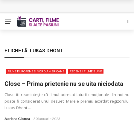
L’Eden a I’aube – Cautarea unor orizonturi mai sigure
The Man Who Sold Air in the Holy Land – Generatia care
poate vindeca
Queer – Un Burroughs sentimental
ETICHETĂ:
LUKAS DHONT
Bolla – O iubire interzisa din Pristina
FILME EUROPENE SI NORD-AMERICANE
RECENZII FILME BUNE
Luati-ma drept un vis. Povestiri in K. minor – Dor de Kafka
Close – Prima prietenie nu se uita niciodata
Close îţi reamintește că filmul adresat laturii emoţionale din noi nu
poate fi considerat unul desuet. Marele premiu acordat regizorului
Lukas Dhont ...
Adriana Gionea
30 ianuarie 2023