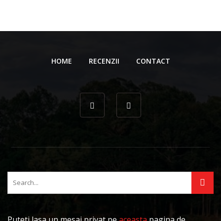
HOME
RECENZII
CONTACT
Puteti lasa un mesaj privat pe
aceasta
pagina de