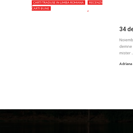
CARTI TRADUSE IN LIMBA ROMANA
RECENZII
CARTI BUNE
34 de
Noiembr
demne d
mister ..
Adriana