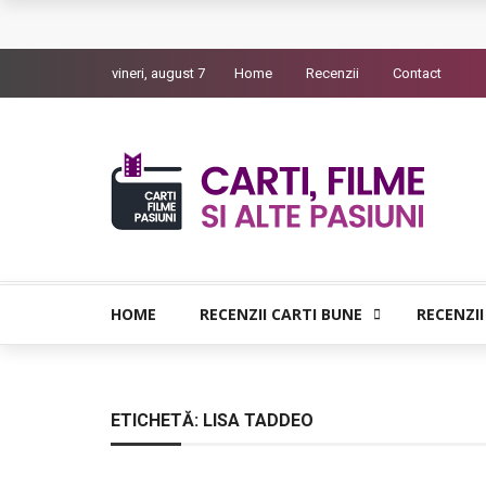
Queer – Un Burroughs sentimental
vineri, august 7
Home
Recenzii
Contact
Bolla – O iubire interzisa din Pristina
Luati-ma drept un vis. Povestiri in K. minor – D
Indragostitii de Franz K. – Justitiarii literaturii
Un artist al foamei – Prozele de la final
HOME
RECENZII CARTI BUNE
RECENZII
ETICHETĂ:
LISA TADDEO