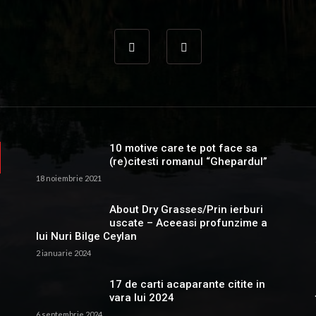
10 motive care te pot face sa
(re)citesti romanul “Ghepardul”
18 noiembrie 2021
About Dry Grasses/Prin ierburi
uscate – Aceeasi profunzime a
lui Nuri Bilge Ceylan
2 ianuarie 2024
17 de carti acaparante citite in
vara lui 2024
6 septembrie 2024