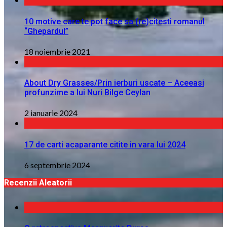
10 motive care te pot face sa (re)citesti romanul
“Ghepardul”
18 noiembrie 2021
About Dry Grasses/Prin ierburi uscate – Aceeasi
profunzime a lui Nuri Bilge Ceylan
2 ianuarie 2024
17 de carti acaparante citite in vara lui 2024
6 septembrie 2024
Recenzii Aleatorii