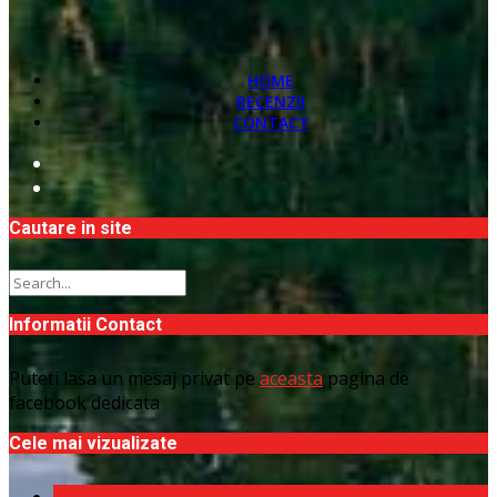
HOME
RECENZII
CONTACT
Cautare in site
Informatii Contact
Puteti lasa un mesaj privat pe
aceasta
pagina de
facebook dedicata
Cele mai vizualizate