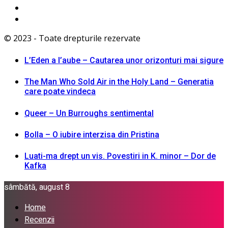
© 2023 - Toate drepturile rezervate
L’Eden a I’aube – Cautarea unor orizonturi mai sigure
The Man Who Sold Air in the Holy Land – Generatia
care poate vindeca
Queer – Un Burroughs sentimental
Bolla – O iubire interzisa din Pristina
Luati-ma drept un vis. Povestiri in K. minor – Dor de
Kafka
sâmbătă, august 8
Home
Recenzii