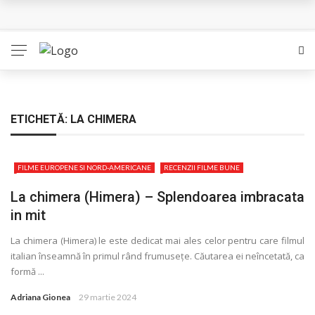
Queer – Un Burroughs sentimental
Bolla – O iubire interzisa din Pristina
Luati-ma drept un vis. Povestiri in K. minor – Dor de Kafka
Indragostitii de Franz K. – Justitiarii literaturii
ETICHETĂ:
LA CHIMERA
Un artist al foamei – Prozele de la final
FILME EUROPENE SI NORD-AMERICANE
RECENZII FILME BUNE
La chimera (Himera) – Splendoarea imbracata
in mit
La chimera (Himera) le este dedicat mai ales celor pentru care filmul
italian înseamnă în primul rând frumusețe. Căutarea ei neîncetată, ca
formă ...
Adriana Gionea
29 martie 2024