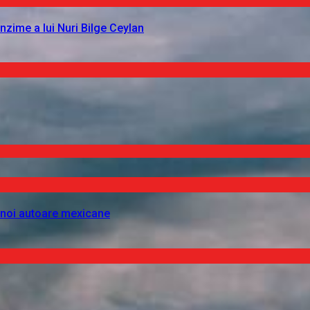
nzime a lui Nuri Bilge Ceylan
 noi autoare mexicane