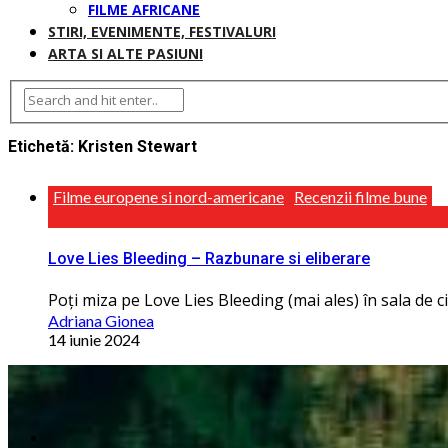
FILME AFRICANE
STIRI, EVENIMENTE, FESTIVALURI
ARTA SI ALTE PASIUNI
Etichetă:
Kristen Stewart
Filme europene si nord-americane
Recenzii filme bune
Love Lies Bleeding – Razbunare si eliberare
Poți miza pe Love Lies Bleeding (mai ales) în sala de ci
Adriana Gionea
14 iunie 2024