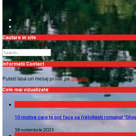
Cautare in site
Informatii Contact
Puteti lasa un mesaj privat pe
aceasta
pagina de facebook 
Cele mai vizualizate
10 motive care te pot face sa (re)citesti romanul “Ghe
18 noiembrie 2021