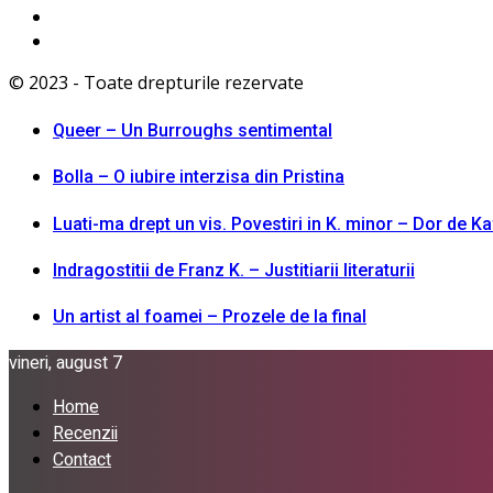
© 2023 - Toate drepturile rezervate
Queer – Un Burroughs sentimental
Bolla – O iubire interzisa din Pristina
Luati-ma drept un vis. Povestiri in K. minor – Dor de K
Indragostitii de Franz K. – Justitiarii literaturii
Un artist al foamei – Prozele de la final
vineri, august 7
Home
Recenzii
Contact