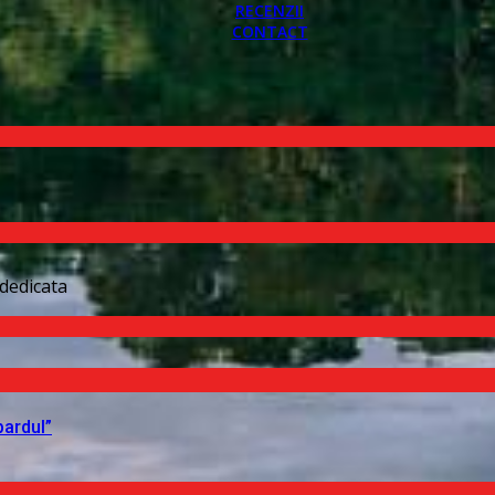
RECENZII
CONTACT
dedicata
pardul”