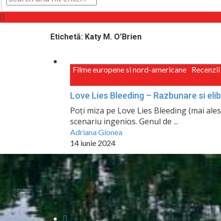
Etichetă:
Katy M. O’Brien
Filme europene si nord-americane
Recenzii
Love Lies Bleeding – Razbunare si eli
Poți miza pe Love Lies Bleeding (mai ales)
scenariu ingenios. Genul de ...
Adriana Gionea
14 iunie 2024