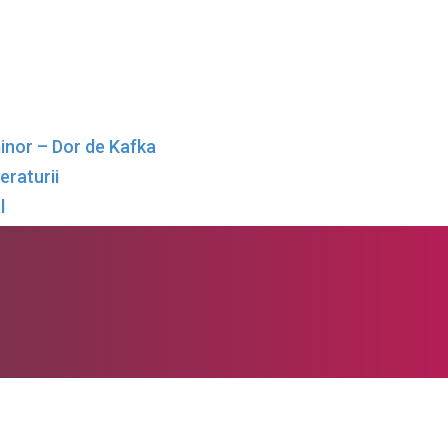
minor – Dor de Kafka
teraturii
l