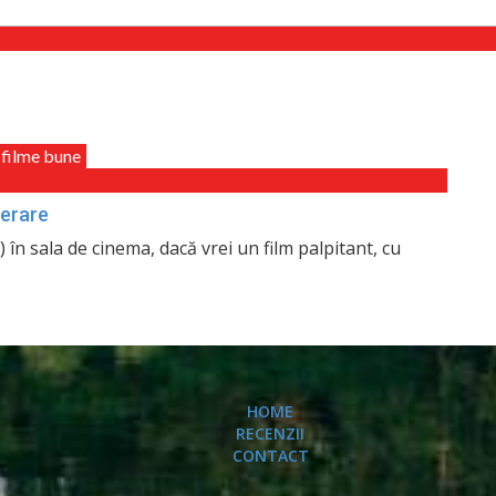
 filme bune
berare
 în sala de cinema, dacă vrei un film palpitant, cu
HOME
RECENZII
CONTACT