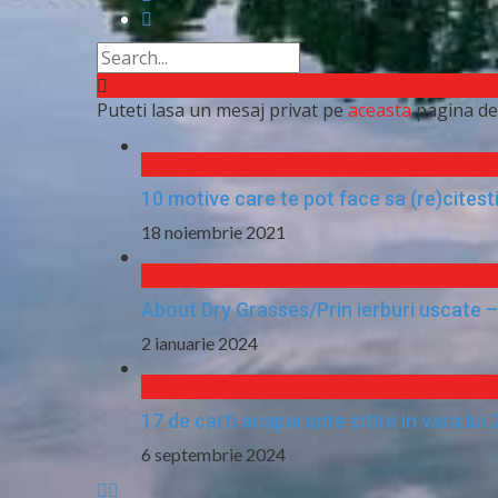
Puteti lasa un mesaj privat pe
aceasta
pagina de
10 motive care te pot face sa (re)cites
18 noiembrie 2021
About Dry Grasses/Prin ierburi uscate –
2 ianuarie 2024
17 de carti acaparante citite in vara lui
6 septembrie 2024