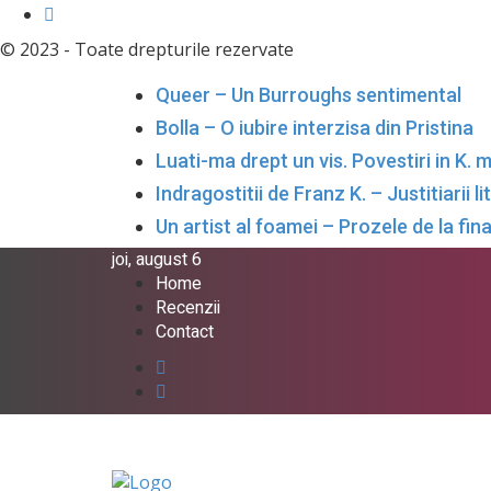
© 2023 - Toate drepturile rezervate
Queer – Un Burroughs sentimental
Bolla – O iubire interzisa din Pristina
Luati-ma drept un vis. Povestiri in K. 
Indragostitii de Franz K. – Justitiarii li
Un artist al foamei – Prozele de la fina
joi, august 6
Home
Recenzii
Contact