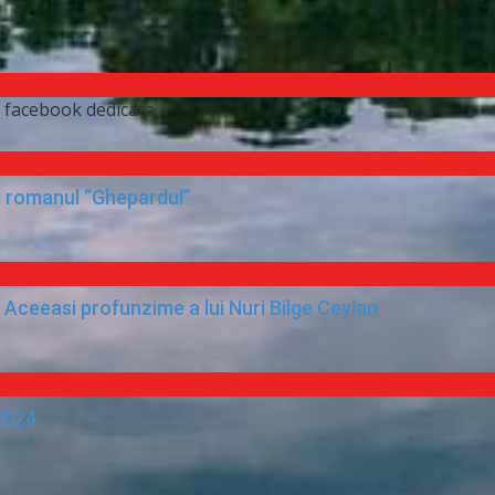
 facebook dedicata
ti romanul “Ghepardul”
 Aceeasi profunzime a lui Nuri Bilge Ceylan
 2024