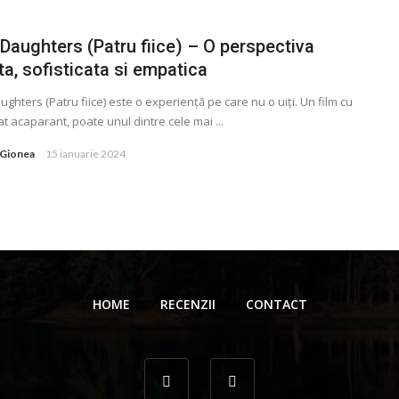
Daughters (Patru fiice) – O perspectiva
ta, sofisticata si empatica
ughters (Patru fiice) este o experiență pe care nu o uiți. Un film cu
t acaparant, poate unul dintre cele mai ...
 Gionea
15 ianuarie 2024
HOME
RECENZII
CONTACT