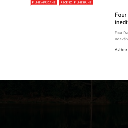
FILME AFRICANE
RECENZII FILME BUNE
Four 
inedi
Four Da
adevăra
Adriana