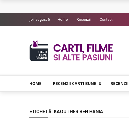
Queer – Un Burroughs sentimental
joi, august 6
Home
Recenzii
Contact
Bolla – O iubire interzisa din Pristina
Luati-ma drept un vis. Povestiri in K. minor – D
Indragostitii de Franz K. – Justitiarii literaturii
Un artist al foamei – Prozele de la final
HOME
RECENZII CARTI BUNE
RECENZII
ETICHETĂ:
KAOUTHER BEN HANIA