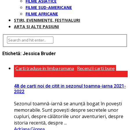
FILME ASIATICE
FILME SUD-AMERICANE
FILME AFRICANE
STIRI, EVENIMENTE, FESTIVALURI
ARTA SI ALTE PASIUNI
Etichetă:
Jessica Bruder
Carti traduse in limba romana
Recenzii carti bune
48 de carti noi de citit in sezonul toamna-iarna 2021-
2022
Sezonul toamnă-iarnă se anunţă bogat în povești
memorabile. Sunt povești despre secretele unor
cupluri, despre călătoriile unor aventurieri, despre
istoria recentă, despre ...
Adriana Gionea