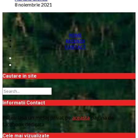
8 noiembrie 2021
HOME
RECENZII
CONTACT
Cautare in site
Informatii Contact
Puteti lasa un mesaj privat pe
aceasta
pagina de
facebook dedicata
Cele mai vizualizate