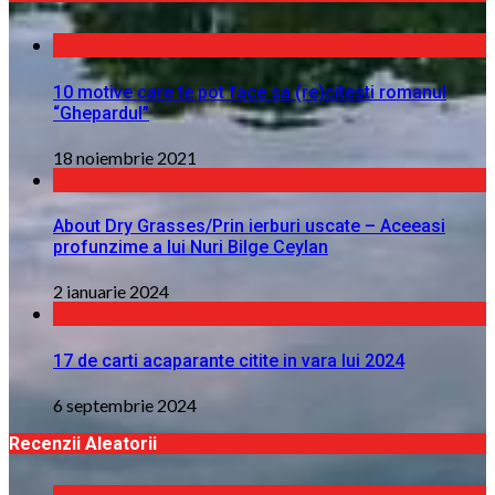
10 motive care te pot face sa (re)citesti romanul
“Ghepardul”
18 noiembrie 2021
About Dry Grasses/Prin ierburi uscate – Aceeasi
profunzime a lui Nuri Bilge Ceylan
2 ianuarie 2024
17 de carti acaparante citite in vara lui 2024
6 septembrie 2024
Recenzii Aleatorii