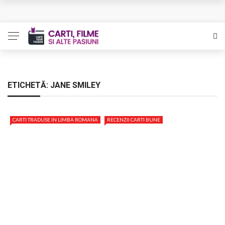
Queer – Un Burroughs sentimental
Bolla – O iubire interzisa din Pristina
Luati-ma drept un vis. Povestiri in K. minor – Dor de Kafka
Indragostitii de Franz K. – Justitiarii literaturii
ETICHETĂ:
JANE SMILEY
Un artist al foamei – Prozele de la final
CARTI TRADUSE IN LIMBA ROMANA
RECENZII CARTI BUNE