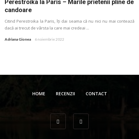
Perestroika la Paris – Marile prietenii pline de
candoare
Citind Perestroika la Paris, îţi dai seama că nu nici nu mai contează
dacă ai trecut de vârsta la care mai credeai ...
Adriana Gionea
6 noiembrie 2022
HOME
RECENZII
CONTACT