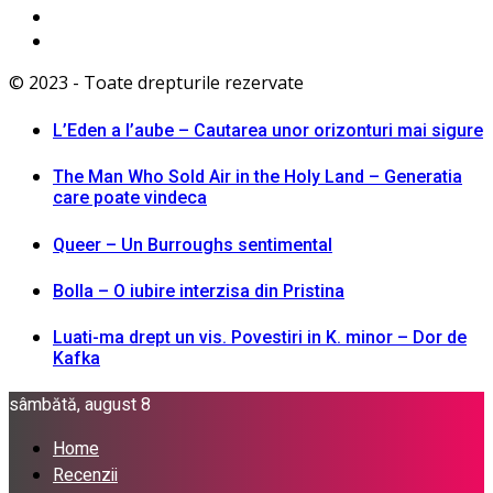
© 2023 - Toate drepturile rezervate
L’Eden a I’aube – Cautarea unor orizonturi mai sigure
The Man Who Sold Air in the Holy Land – Generatia
care poate vindeca
Queer – Un Burroughs sentimental
Bolla – O iubire interzisa din Pristina
Luati-ma drept un vis. Povestiri in K. minor – Dor de
Kafka
sâmbătă, august 8
Home
Recenzii