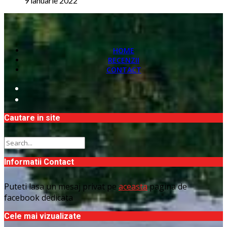
9 ianuarie 2022
HOME
RECENZII
CONTACT
Cautare in site
Informatii Contact
Puteti lasa un mesaj privat pe
aceasta
pagina de
facebook dedicata
Cele mai vizualizate