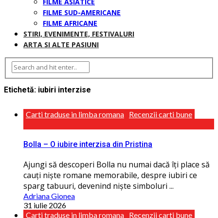
FILME ASIATICE
FILME SUD-AMERICANE
FILME AFRICANE
STIRI, EVENIMENTE, FESTIVALURI
ARTA SI ALTE PASIUNI
Etichetă:
iubiri interzise
Carti traduse in limba romana
Recenzii carti bune
Bolla – O iubire interzisa din Pristina
Ajungi să descoperi Bolla nu numai dacă îţi place să
cauţi niște romane memorabile, despre iubiri ce
sparg tabuuri, devenind niște simboluri ...
Adriana Gionea
31 iulie 2026
Carti traduse in limba romana
Recenzii carti bune