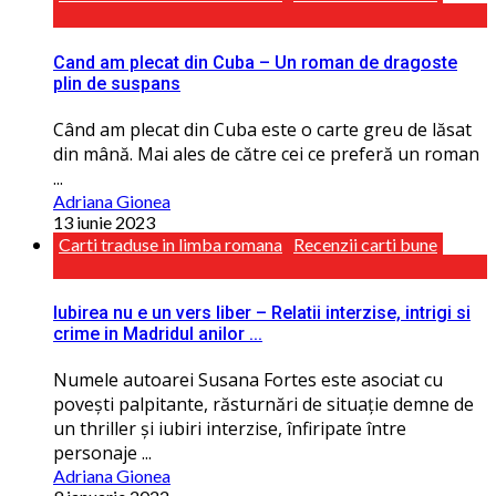
Cand am plecat din Cuba – Un roman de dragoste
plin de suspans
Când am plecat din Cuba este o carte greu de lăsat
din mână. Mai ales de către cei ce preferă un roman
...
Adriana Gionea
13 iunie 2023
Carti traduse in limba romana
Recenzii carti bune
Iubirea nu e un vers liber – Relatii interzise, intrigi si
crime in Madridul anilor ...
Numele autoarei Susana Fortes este asociat cu
povești palpitante, răsturnări de situaţie demne de
un thriller și iubiri interzise, înfiripate între
personaje ...
Adriana Gionea