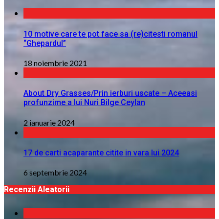
10 motive care te pot face sa (re)citesti romanul
“Ghepardul”
18 noiembrie 2021
About Dry Grasses/Prin ierburi uscate – Aceeasi
profunzime a lui Nuri Bilge Ceylan
2 ianuarie 2024
17 de carti acaparante citite in vara lui 2024
6 septembrie 2024
Recenzii Aleatorii