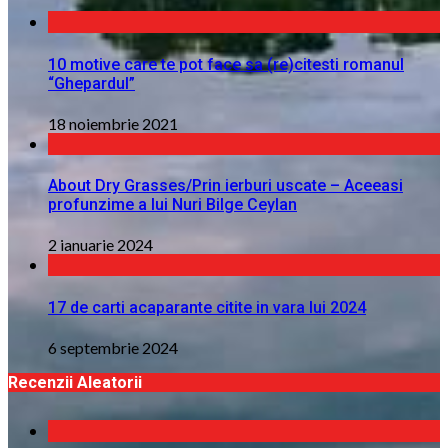
10 motive care te pot face sa (re)citesti romanul
“Ghepardul”
18 noiembrie 2021
About Dry Grasses/Prin ierburi uscate – Aceeasi
profunzime a lui Nuri Bilge Ceylan
2 ianuarie 2024
17 de carti acaparante citite in vara lui 2024
6 septembrie 2024
Recenzii Aleatorii