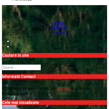
HOME
RECENZII
CONTACT
Cautare in site
Informatii Contact
Puteti lasa un mesaj privat pe
aceasta
pagina de
facebook dedicata
Cele mai vizualizate