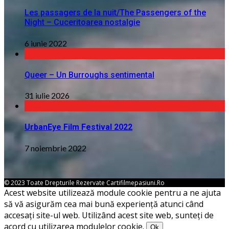
Les passagers de la nuit/The Passengers of the
Night – Cuceritoarea nostalgie
6 iunie 2022
Queer – Un Burroughs sentimental
31 iulie 2026
UrbanEye Film Festival 2022
7 noiembrie 2022
© 2023 Toate Drepturile Rezervate Cartifilmepasiuni.ro
Acest website utilizează module cookie pentru a ne ajuta
să vă asigurăm cea mai bună experiență atunci când
accesați site-ul web. Utilizând acest site web, sunteți de
acord cu utilizarea modulelor cookie.
Ok