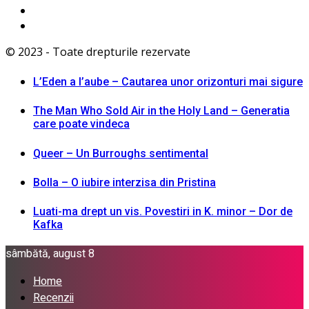
© 2023 - Toate drepturile rezervate
L’Eden a I’aube – Cautarea unor orizonturi mai sigure
The Man Who Sold Air in the Holy Land – Generatia
care poate vindeca
Queer – Un Burroughs sentimental
Bolla – O iubire interzisa din Pristina
Luati-ma drept un vis. Povestiri in K. minor – Dor de
Kafka
sâmbătă, august 8
Home
Recenzii