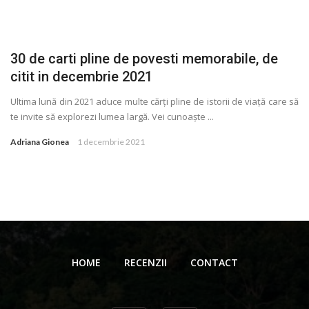
30 de carti pline de povesti memorabile, de
citit in decembrie 2021
Ultima lună din 2021 aduce multe cărţi pline de istorii de viaţă care să
te invite să explorezi lumea largă. Vei cunoaște ...
Adriana Gionea
1 decembrie 2021
HOME
RECENZII
CONTACT