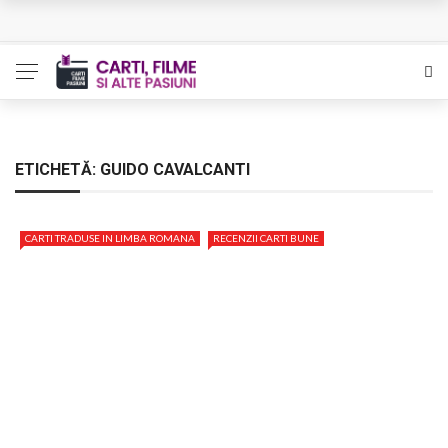
Queer – Un Burroughs sentimental
Bolla – O iubire interzisa din Pristina
Luati-ma drept un vis. Povestiri in K. minor – Dor de Kafka
Indragostitii de Franz K. – Justitiarii literaturii
ETICHETĂ:
GUIDO CAVALCANTI
Un artist al foamei – Prozele de la final
CARTI TRADUSE IN LIMBA ROMANA
RECENZII CARTI BUNE