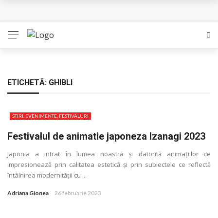
L’Eden a I’aube – Cautarea unor orizonturi mai sigure
The Man Who Sold Air in the Holy Land – Generatia care
poate vindeca
Queer – Un Burroughs sentimental
ETICHETĂ:
GHIBLI
Bolla – O iubire interzisa din Pristina
STIRI, EVENIMENTE, FESTIVALURI
Luati-ma drept un vis. Povestiri in K. minor – Dor de Kafka
Festivalul de animatie japoneza Izanagi 2023
Japonia a intrat în lumea noastră și datorită animaţiilor ce
impresionează prin calitatea estetică și prin subiectele ce reflectă
întâlnirea modernităţii cu ...
Adriana Gionea
26 februarie 2023