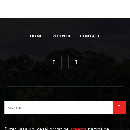
HOME
RECENZII
CONTACT
Puteti lasa un mesaj privat pe
aceasta
pagina de