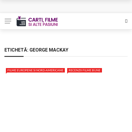
L’Eden a I’aube – Cautarea unor orizonturi mai sigure
The Man Who Sold Air in the Holy Land – Generatia care
poate vindeca
Queer – Un Burroughs sentimental
ETICHETĂ:
GEORGE MACKAY
Bolla – O iubire interzisa din Pristina
FILME EUROPENE SI NORD-AMERICANE
RECENZII FILME BUNE
Luati-ma drept un vis. Povestiri in K. minor – Dor de Kafka