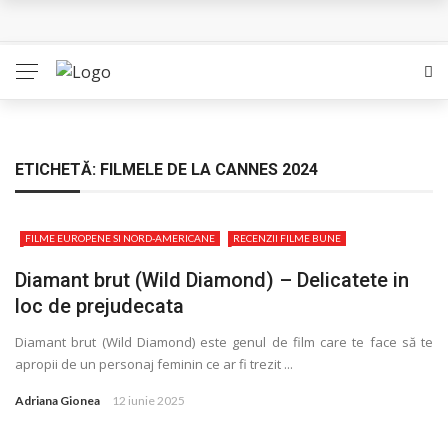
L’Eden a I’aube – Cautarea unor orizonturi mai sigure
The Man Who Sold Air in the Holy Land – Generatia care
poate vindeca
Queer – Un Burroughs sentimental
ETICHETĂ:
FILMELE DE LA CANNES 2024
Bolla – O iubire interzisa din Pristina
FILME EUROPENE SI NORD-AMERICANE
RECENZII FILME BUNE
Luati-ma drept un vis. Povestiri in K. minor – Dor de Kafka
Diamant brut (Wild Diamond) – Delicatete in
loc de prejudecata
Diamant brut (Wild Diamond) este genul de film care te face să te
apropii de un personaj feminin ce ar fi trezit ...
Adriana Gionea
12 iunie 2025