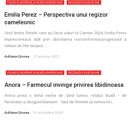
FILME EUROPENE SI NORD-AMERICANE
RECENZII FILME BUNE
Emilia Perez – Perspectiva unui regizor
cameleonic
Unul dintre filmele care au facut valuri la Cannes 2024, Emilia Perez
impresionează atât prin abordarea nonconformist-progresistă a
reteţei de film despre ...
Adriana Gionea
17 ianuarie 2025
FILME EUROPENE SI NORD-AMERICANE
RECENZII FILME BUNE
Anora – Farmecul invinge privirea libidinoasa
Anora preia o temă veche de când lumea: relația duală – de
fascinație și dezgust/blamare – față de femeile (și lumea lor) ...
Adriana Gionea
29 octombrie 2024