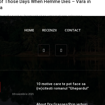
of Those Days When Hemme Dies – Vara in
ia
ografia turcă nu încetează să ne uimească prin aplecarea
ilor spre cadrele poetice. Prin sensibilitatea picurată peste dramele
are. Fără a exagera ...
HOME
RECENZII
CONTACT
 Gionea
13 septembrie 2025
10 motive care te pot face sa
(re)citesti romanul “Ghepardul”
18 noiembrie 2021
About Dry Grasses/Prin ierburi