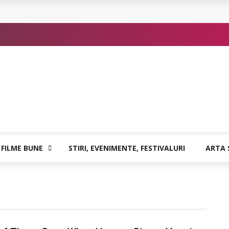
 sigure
atia care poate vindeca
or de Kafka
 FILME BUNE
STIRI, EVENIMENTE, FESTIVALURI
ARTA 