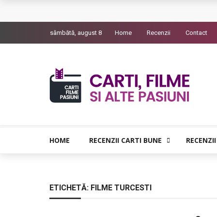
L’Eden a I’aube – Cautarea unor orizonturi mai
sâmbătă, august 8
Home
Recenzii
Contact
The Man Who Sold Air in the Holy Land – Gener
Queer – Un Burroughs sentimental
Bolla – O iubire interzisa din Pristina
Luati-ma drept un vis. Povestiri in K. minor – D
HOME
RECENZII CARTI BUNE
RECENZII
ETICHETĂ:
FILME TURCESTI