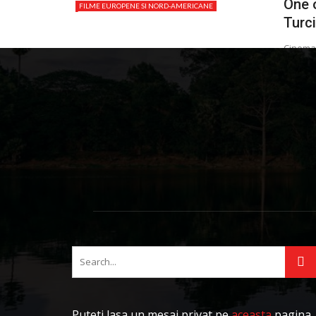
One 
FILME EUROPENE SI NORD-AMERICANE
Turc
RECENZII CARTI BUNE
Cinemat
cineașt
apăsăto
Adriana
Puteti lasa un mesaj privat pe
aceasta
pagina