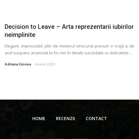
Decision to Leave – Arta reprezentarii iubirilor
neimplinite
Elegant, imprevizibil, plin de misterul strecurat precum o vrajă și de
acel suspans acumulat la foc mic în detalii succedate cu delicateţe ...
Adriana Gionea
6 iunie 2023
HOME
RECENZII
CONTACT