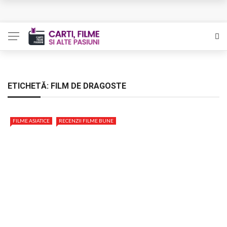
L’Eden a I’aube – Cautarea unor orizonturi mai sigure
The Man Who Sold Air in the Holy Land – Generatia care
poate vindeca
Queer – Un Burroughs sentimental
ETICHETĂ:
FILM DE DRAGOSTE
Bolla – O iubire interzisa din Pristina
FILME ASIATICE
RECENZII FILME BUNE
Luati-ma drept un vis. Povestiri in K. minor – Dor de Kafka