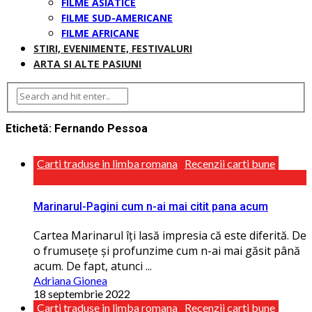
FILME ASIATICE
FILME SUD-AMERICANE
FILME AFRICANE
STIRI, EVENIMENTE, FESTIVALURI
ARTA SI ALTE PASIUNI
Etichetă:
Fernando Pessoa
Carti traduse in limba romana
Recenzii carti bune
Marinarul-Pagini cum n-ai mai citit pana acum
Cartea Marinarul îţi lasă impresia că este diferită. De
o frumuseţe și profunzime cum n-ai mai găsit până
acum. De fapt, atunci ...
Adriana Gionea
18 septembrie 2022
Carti traduse in limba romana
Recenzii carti bune