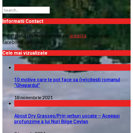
Informatii Contact
Puteti lasa un mesaj privat pe
aceasta
pagina de
facebook dedicata
Cele mai vizualizate
10 motive care te pot face sa (re)citesti romanul
“Ghepardul”
18 noiembrie 2021
About Dry Grasses/Prin ierburi uscate – Aceeasi
profunzime a lui Nuri Bilge Ceylan