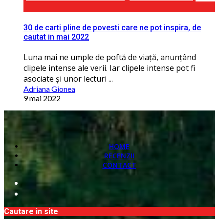
30 de carti pline de povesti care ne pot inspira, de
cautat in mai 2022
Luna mai ne umple de poftă de viaţă, anunţând
clipele intense ale verii. Iar clipele intense pot fi
asociate și unor lecturi ...
Adriana Gionea
9 mai 2022
HOME
RECENZII
CONTACT
Cautare in site