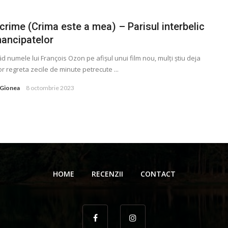
rime (Crima este a mea) – Parisul interbelic
mancipatelor
d numele lui François Ozon pe afișul unui film nou, mulți știu deja
or regreta zecile de minute petrecute ...
 Gionea
8 octombrie 2023
HOME
RECENZII
CONTACT