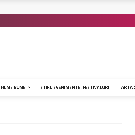
 sigure
atia care poate vindeca
or de Kafka
 FILME BUNE
STIRI, EVENIMENTE, FESTIVALURI
ARTA 