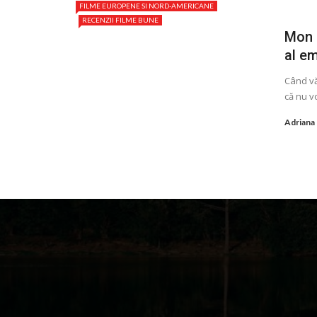
FILME EUROPENE SI NORD-AMERICANE
RECENZII FILME BUNE
Mon c
al e
Când vă
că nu v
Adriana