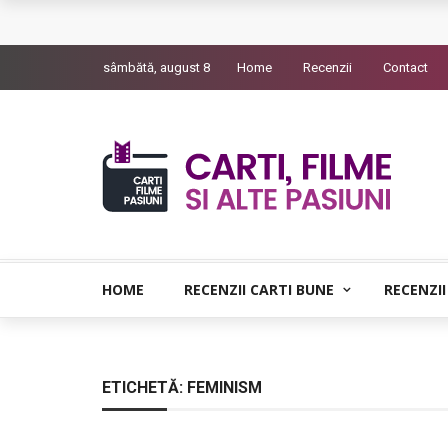
L’Eden a I’aube – Cautarea unor orizonturi mai
sâmbătă, august 8
Home
Recenzii
Contact
The Man Who Sold Air in the Holy Land – Gener
Queer – Un Burroughs sentimental
Bolla – O iubire interzisa din Pristina
Luati-ma drept un vis. Povestiri in K. minor – D
HOME
RECENZII CARTI BUNE
RECENZII
ETICHETĂ:
FEMINISM