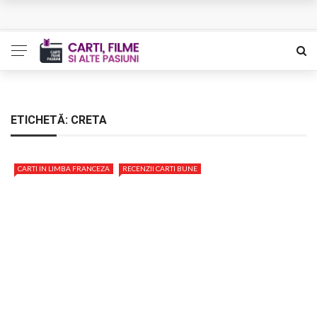
L’Eden a I’aube – Cautarea unor orizonturi mai sigure
The Man Who Sold Air in the Holy Land – Generatia care
poate vindeca
Queer – Un Burroughs sentimental
ETICHETĂ:
CRETA
Bolla – O iubire interzisa din Pristina
CARTI IN LIMBA FRANCEZA
RECENZII CARTI BUNE
Luati-ma drept un vis. Povestiri in K. minor – Dor de Kafka