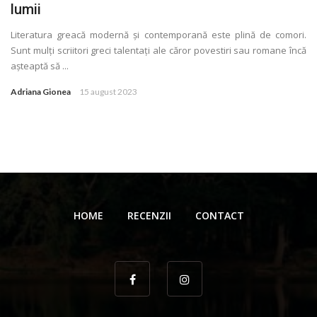
lumii
Literatura greacă modernă și contemporană este plină de comori.
Sunt mulţi scriitori greci talentaţi ale căror povestiri sau romane încă
așteaptă să ...
Adriana Gionea
15 august 2023
HOME
RECENZII
CONTACT