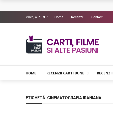
Queer – Un Burroughs sentimental
vineri, august 7
Home
Recenzii
Contact
Bolla – O iubire interzisa din Pristina
Luati-ma drept un vis. Povestiri in K. minor – D
Indragostitii de Franz K. – Justitiarii literaturii
Un artist al foamei – Prozele de la final
HOME
RECENZII CARTI BUNE
RECENZII
ETICHETĂ:
CINEMATOGRAFIA IRANIANA