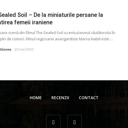
ealed Soil – De la miniaturile persane la
tirea femeii iraniene
ecare scenă din filmul The Sealed Soil cu entuziasmul căutătorului în
 plin de comori. Filmul regizoarei avangardiste Marva Nabili este ...
 Gionea
25 mai 2025
HOME
RECENZII
CONTACT