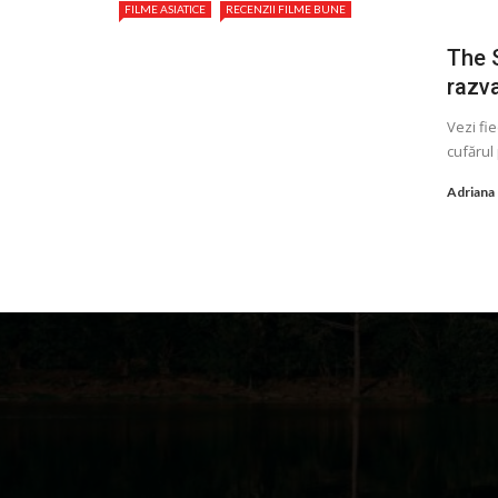
FILME ASIATICE
RECENZII FILME BUNE
The S
razva
Vezi fi
cufărul
Adriana